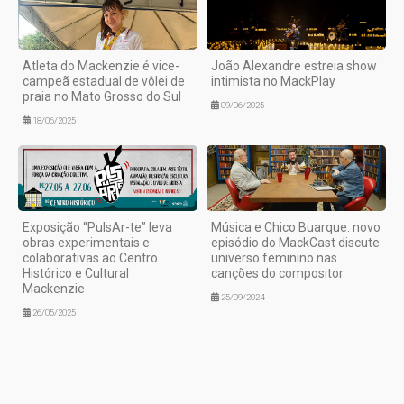
Atleta do Mackenzie é vice-
João Alexandre estreia show
campeã estadual de vôlei de
intimista no MackPlay
praia no Mato Grosso do Sul
09/06/2025
18/06/2025
Exposição “PulsAr-te” leva
Música e Chico Buarque: novo
obras experimentais e
episódio do MackCast discute
colaborativas ao Centro
universo feminino nas
Histórico e Cultural
canções do compositor
Mackenzie
25/09/2024
26/05/2025