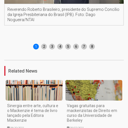
Reverendo Roberto Brasileiro, presidente do Supremo Concílio
da Igreja Presbiteriana do Brasil (IPB). Foto: Dago
Nogueira/NTAI
1
2
3
4
5
6
7
8
Related News
Sinergia entre arte, cultura e
Vagas gratuitas para
o Mackenzie é tema de livro
mackenzistas de Direito em
lançado pela Editora
curso da Universidade de
Mackenzie
Berkeley
08/10/2021
05/07/2021