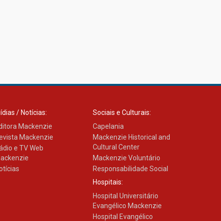
ídias / Notícias:
Sociais e Culturais:
ditora Mackenzie
Capelania
evista Mackenzie
Mackenzie Historical and
Cultural Center
ádio e TV Web
ackenzie
Mackenzie Voluntário
otícias
Responsabilidade Social
Hospitais:
Hospital Universitário
Evangélico Mackenzie
Hospital Evangélico