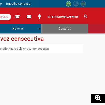
to
Trabalhe Conosco
INTERNATIONAL AFFAIRS
do Aluno
Notícias
Contatos
 vez consecutiva
de São Paulo pela 6ª vez consecutiva