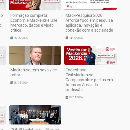
io
Formação completa:
MackPesquisa 2026
Economia Mackenzie une
reforça foco em pesquisa
o
mercado, dados e visão
aplicada, inovação e
crítica
conexão com a sociedade
05/05/2026
04/05/2026
Mackenzie tem novo vice-
Engenharia
reitor
Civil Mackenzie
Campinas abre portas em
28/04/2026
todas as áreas da
profissão
28/04/2026
ie
CONSU celebra os 74 anos