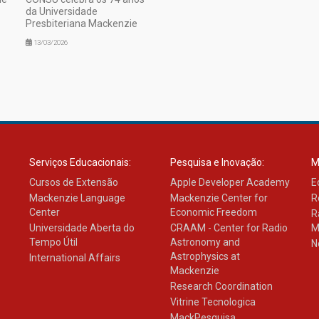
da Universidade
Presbiteriana Mackenzie
13/03/2026
Serviços Educacionais:
Pesquisa e Inovação:
M
Cursos de Extensão
Apple Developer Academy
E
Mackenzie Language
Mackenzie Center for
R
Center
Economic Freedom
R
Universidade Aberta do
CRAAM - Center for Radio
M
Tempo Útil
Astronomy and
N
Astrophysics at
International Affairs
Mackenzie
Research Coordination
Vitrine Tecnologica
MackPesquisa