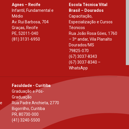
Agnes – Recife
Escola Técnica Vital
Infantil, Fundamental e
Brasil – Dourados
Médio
Capacitação,
Av. Rui Barbosa, 704
Especialização e Cursos
Graças, Recife
Técnicos
PE
,
52011-040
Rua João Rosa Góes, 1760
(81) 3131-6950
– 3º andar, Vila Planalto
Dourados
/
MS
79825-070
(67) 3037-8343
(67) 3037-8340 –
WhatsApp
Faculdade - Curitiba
Graduação e Pós-
Graduação
 e
Rua Padre Anchieta, 2770
Bigorrilho, Curitiba
PR
,
80730-000
(41) 3240-5500