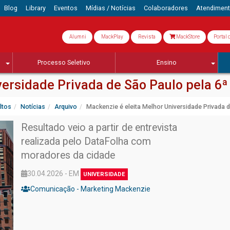
Blog
Library
Eventos
Mídias / Notícias
Colaboradores
Atendimen
Alumni
MackPlay
Revista
MackStore
Portal 
Processo Seletivo
Ensino
versidade Privada de São Paulo pela 6ª
ltos
Notícias
Arquivo
Mackenzie é eleita Melhor Universidade Privada 
Resultado veio a partir de entrevista
realizada pelo DataFolha com
moradores da cidade
30.04.2026 - EM
UNIVERSIDADE
Comunicação - Marketing Mackenzie