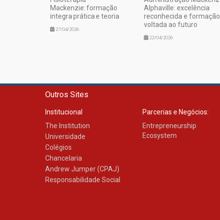
Mackenzie: formação
Alphaville: excelência
integra prática e teoria
reconhecida e formação
voltada ao futuro
27/04/2026
22/04/2026
Outros Sites
Institucional
Parcerias e Negócios:
The Institution
Entrepreneurship
Ecosystem
Universidade
Colégios
Chancelaria
Andrew Jumper (CPAJ)
Responsabilidade Social