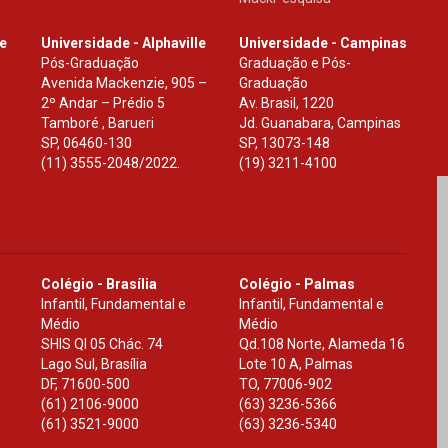
le
Universidade - Alphaville
Universidade - Campinas
Pós-Graduação
Graduação e Pós-
Avenida Mackenzie, 905 –
Graduação
2º Andar – Prédio 5
Av. Brasil, 1220
Tamboré , Barueri
Jd. Guanabara, Campinas
SP
,
06460-130
SP
,
13073-148
(11) 3555-2048/2022.
(19) 3211-4100
Colégio - Brasília
Colégio - Palmas
Infantil, Fundamental e
Infantil, Fundamental e
Médio
Médio
SHIS Ql 05 Chác. 74
Qd.108 Norte, Alameda 16
Lago Sul, Brasília
Lote 10 A, Palmas
DF
,
71600-500
TO
,
77006-902
(61) 2106-9000
(63) 3236-5366
(61) 3521-9000
(63) 3236-5340