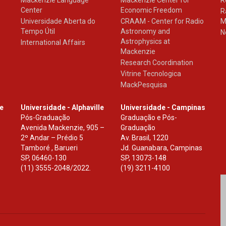
Mackenzie Language
Mackenzie Center for
R
Center
Economic Freedom
R
Universidade Aberta do
CRAAM - Center for Radio
M
Tempo Útil
Astronomy and
N
Astrophysics at
International Affairs
Mackenzie
Research Coordination
Vitrine Tecnologica
MackPesquisa
le
Universidade - Alphaville
Universidade - Campinas
Pós-Graduação
Graduação e Pós-
Avenida Mackenzie, 905 –
Graduação
2º Andar – Prédio 5
Av. Brasil, 1220
Tamboré , Barueri
Jd. Guanabara, Campinas
SP
,
06460-130
SP
,
13073-148
(11) 3555-2048/2022.
(19) 3211-4100