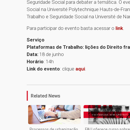
Seguridade Social para debater a temática. O ev
Social na Université Polytechnique Hauts-de-Fran
Trabalho e Seguridade Social na Université de N
Para participar do evento basta acessar o
link
.
Serviço
Plataformas de Trabalho: lições do Direito f
Data:
18 de junho
Horário
: 14h
Link do evento
: clique
aqui
.
Related News
Processos de urbanização
FAU oferece curso sobre