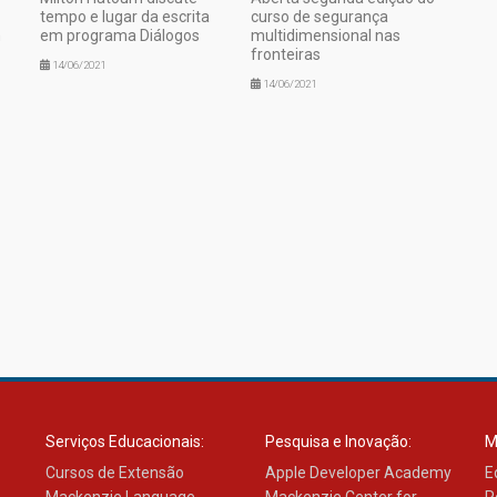
tempo e lugar da escrita
curso de segurança
m
em programa Diálogos
multidimensional nas
fronteiras
14/06/2021
14/06/2021
Serviços Educacionais:
Pesquisa e Inovação:
M
Cursos de Extensão
Apple Developer Academy
E