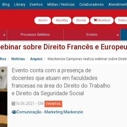
Blog
Library
Eventos
Mídias / Notícias
Colaboradores
Atendimen
Alumni
MackPlay
Revista
MackStore
Portal 
Processo Seletivo
Ensino
binar sobre Direito Francês e Europe
ltos
Notícias
Arquivo
Mackenzie Campinas realiza webinar sobre Direi
Evento conta com a presença de
docentes que atuam em faculdades
francesas na área do Direito do Trabalho
e Direito da Seguridade Social
16.06.2021 - EM
EVENTOS
Comunicação - Marketing Mackenzie