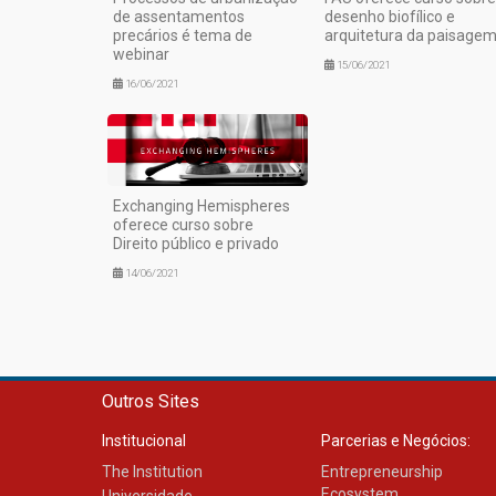
de assentamentos
desenho biofílico e
precários é tema de
arquitetura da paisage
webinar
15/06/2021
16/06/2021
Exchanging Hemispheres
oferece curso sobre
Direito público e privado
14/06/2021
Outros Sites
Institucional
Parcerias e Negócios:
The Institution
Entrepreneurship
Ecosystem