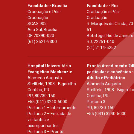
Faculdade - Brasília
Faculdade - Rio
Graduação e Pós-
Graduação e Pós-
Graduação
Graduação
SGAS 902
R. Marquês de Olinda, 70
Asa Sul, Brasília
51
DF
,
70390-020
Botafogo, Rio de Janeiro
(61) 3521-9300
RJ
,
22251-040
(21) 2114-5252
Hospital Universitário
Pronto Atendimento 24
Evangélico Mackenzie
particular e convênios -
Alameda Augusto
Adulto e Pediátrico
Stellfeld, 1908 - Bigorrilho
Alameda Augusto
Curitiba, PR
Stellfeld, 1908 - Bigorrilh
PR
,
80730-150
Curitiba, PR
+55 (041) 3240-5000
Portaria 3
Portaria 1 – Internamento
PR
,
80730-150
Portaria 2 – Entrada de
+55 (041) 3240-5000
visitantes e
acompanhantes
Portaria 3 – Pronto