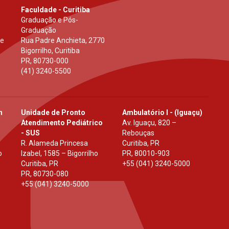
Faculdade - Curitiba
Graduação e Pós-
Graduação
 e
Rua Padre Anchieta, 2770
Bigorrilho, Curitiba
PR
,
80730-000
(41) 3240-5500
h
Unidade de Pronto
Ambulatório I - (Iguaçu)
Atendimento Pediátrico
Av. Iguaçu, 820 –
- SUS
Rebouças
R. Alameda Princesa
Curitiba, PR
o
Izabel, 1585 – Bigorrilho
PR
,
80010-903
Curitiba, PR
+55 (041) 3240-5000
PR
,
80730-080
+55 (041) 3240-5000