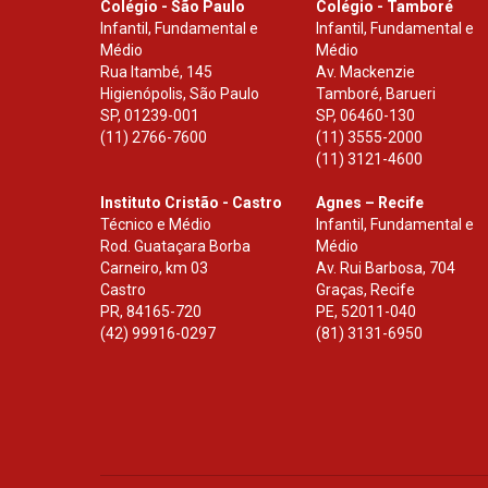
Colégio - São Paulo
Colégio - Tamboré
Infantil, Fundamental e
Infantil, Fundamental e
Médio
Médio
Rua Itambé, 145
Av. Mackenzie
Higienópolis, São Paulo
Tamboré, Barueri
SP
,
01239-001
SP
,
06460-130
(11) 2766-7600
(11) 3555-2000
(11) 3121-4600
Instituto Cristão - Castro
Agnes – Recife
Técnico e Médio
Infantil, Fundamental e
Rod. Guataçara Borba
Médio
Carneiro, km 03
Av. Rui Barbosa, 704
Castro
Graças, Recife
PR
,
84165-720
PE
,
52011-040
(42) 99916-0297
(81) 3131-6950