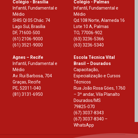
Colégio - Brasília
Colégio - Palmas
Infantil, Fundamental e
Infantil, Fundamental e
Médio
Médio
SHIS Ql 05 Chác. 74
Qd.108 Norte, Alameda 16
Lago Sul, Brasília
Lote 10 A, Palmas
DF
,
71600-500
TO
,
77006-902
(61) 2106-9000
(63) 3236-5366
(61) 3521-9000
(63) 3236-5340
Agnes – Recife
Escola Técnica Vital
Infantil, Fundamental e
Brasil – Dourados
Médio
Capacitação,
Av. Rui Barbosa, 704
Especialização e Cursos
Graças, Recife
Técnicos
PE
,
52011-040
Rua João Rosa Góes, 1760
(81) 3131-6950
– 3º andar, Vila Planalto
Dourados
/
MS
79825-070
(67) 3037-8343
(67) 3037-8340 –
WhatsApp