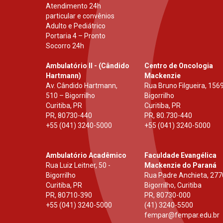
Atendimento 24h
particular e convênios
Adulto e Pediátrico
Portaria 4 – Pronto
Socorro 24h
Ambulatório II - (Cândido
Centro de Oncologia
Hartmann)
Mackenzie
Av. Cândido Hartmann,
Rua Bruno Filgueira, 1569
510 – Bigorrilho
Bigorrilho
Curitiba, PR
Curitiba, PR
PR
,
80730-440
PR
,
80.730-440
+55 (041) 3240-5000
+55 (041) 3240-5000
Ambulatório Acadêmico
Faculdade Evangélica
Rua Luiz Leitner, 50 -
Mackenzie do Paraná
Bigorrilho
Rua Padre Anchieta, 277
Curitiba, PR
Bigorrilho, Curitiba
PR
,
80710-390
PR
,
80730-000
+55 (041) 3240-5000
(41) 3240-5500
fempar@fempar.edu.br