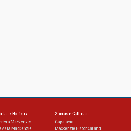
ídias / Notícias:
Sociais e Culturais:
ditora Mackenzie
Capelania
evista Mackenzie
Mackenzie Historical and