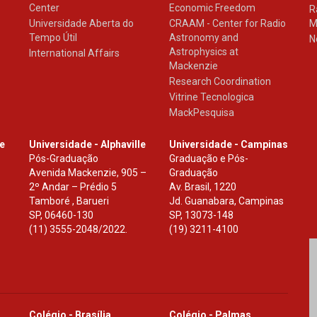
Center
Economic Freedom
R
Universidade Aberta do
CRAAM - Center for Radio
M
Tempo Útil
Astronomy and
N
Astrophysics at
International Affairs
Mackenzie
Research Coordination
Vitrine Tecnologica
MackPesquisa
le
Universidade - Alphaville
Universidade - Campinas
Pós-Graduação
Graduação e Pós-
Avenida Mackenzie, 905 –
Graduação
2º Andar – Prédio 5
Av. Brasil, 1220
Tamboré , Barueri
Jd. Guanabara, Campinas
SP
,
06460-130
SP
,
13073-148
(11) 3555-2048/2022.
(19) 3211-4100
Colégio - Brasília
Colégio - Palmas