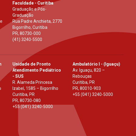
Faculdade - Curitiba
Graduação e Pós-
Graduação
 e
Rua Padre Anchieta, 2770
Bigorrilho, Curitiba
PR
,
80730-000
(41) 3240-5500
h
Unidade de Pronto
Ambulatório I - (Iguaçu)
Atendimento Pediátrico
Av. Iguaçu, 820 –
- SUS
Rebouças
R. Alameda Princesa
Curitiba, PR
o
Izabel, 1585 – Bigorrilho
PR
,
80010-903
Curitiba, PR
+55 (041) 3240-5000
PR
,
80730-080
+55 (041) 3240-5000