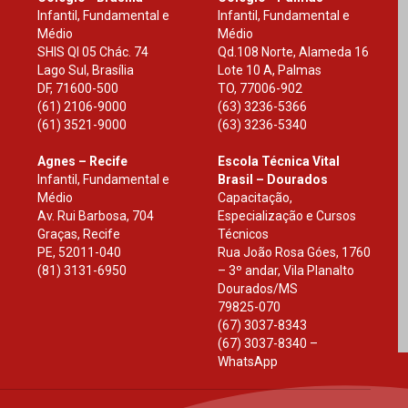
Infantil, Fundamental e
Infantil, Fundamental e
Médio
Médio
SHIS Ql 05 Chác. 74
Qd.108 Norte, Alameda 16
Lago Sul, Brasília
Lote 10 A, Palmas
DF
,
71600-500
TO
,
77006-902
(61) 2106-9000
(63) 3236-5366
(61) 3521-9000
(63) 3236-5340
Agnes – Recife
Escola Técnica Vital
Infantil, Fundamental e
Brasil – Dourados
Médio
Capacitação,
Av. Rui Barbosa, 704
Especialização e Cursos
Graças, Recife
Técnicos
PE
,
52011-040
Rua João Rosa Góes, 1760
(81) 3131-6950
– 3º andar, Vila Planalto
Dourados
/
MS
79825-070
(67) 3037-8343
(67) 3037-8340 –
WhatsApp