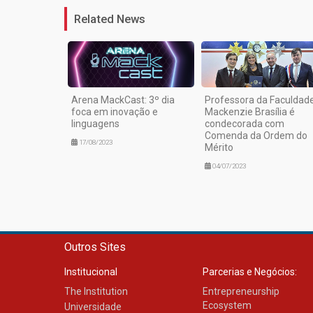
Related News
Arena MackCast: 3º dia
Professora da Faculdad
foca em inovação e
Mackenzie Brasília é
linguagens
condecorada com
Comenda da Ordem do
17/08/2023
Mérito
04/07/2023
Outros Sites
Institucional
Parcerias e Negócios:
The Institution
Entrepreneurship
Ecosystem
Universidade