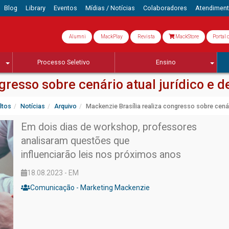
Blog
Library
Eventos
Mídias / Notícias
Colaboradores
Atendimen
Alumni
MackPlay
Revista
MackStore
Portal 
Processo Seletivo
Ensino
gresso sobre cenário atual jurídico e 
ltos
Notícias
Arquivo
Mackenzie Brasília realiza congresso sobre cenár
Em dois dias de workshop, professores
analisaram questões que
influenciarão leis nos próximos anos
18.08.2023 - EM
Comunicação - Marketing Mackenzie