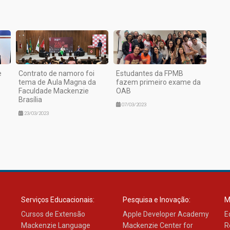
e
Contrato de namoro foi
Estudantes da FPMB
tema de Aula Magna da
fazem primeiro exame da
Faculdade Mackenzie
OAB
Brasília
07/03/2023
23/03/2023
Serviços Educacionais:
Pesquisa e Inovação:
M
Cursos de Extensão
Apple Developer Academy
E
Mackenzie Language
Mackenzie Center for
R