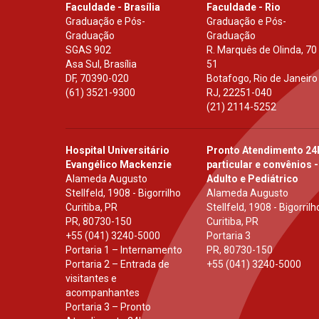
Faculdade - Brasília
Faculdade - Rio
Graduação e Pós-
Graduação e Pós-
Graduação
Graduação
SGAS 902
R. Marquês de Olinda, 70
Asa Sul, Brasília
51
DF
,
70390-020
Botafogo, Rio de Janeiro
(61) 3521-9300
RJ
,
22251-040
(21) 2114-5252
Hospital Universitário
Pronto Atendimento 24
Evangélico Mackenzie
particular e convênios -
Alameda Augusto
Adulto e Pediátrico
Stellfeld, 1908 - Bigorrilho
Alameda Augusto
Curitiba, PR
Stellfeld, 1908 - Bigorrilh
PR
,
80730-150
Curitiba, PR
+55 (041) 3240-5000
Portaria 3
Portaria 1 – Internamento
PR
,
80730-150
Portaria 2 – Entrada de
+55 (041) 3240-5000
visitantes e
acompanhantes
Portaria 3 – Pronto