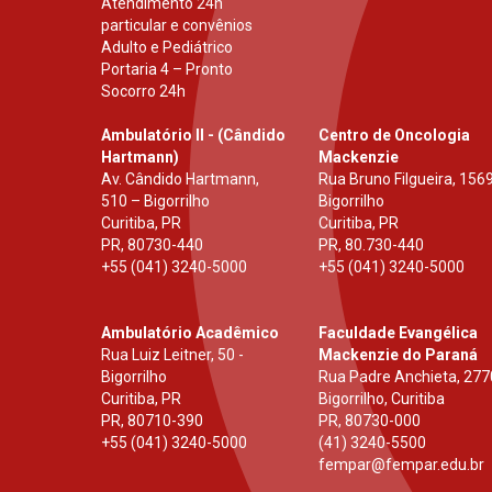
Atendimento 24h
particular e convênios
Adulto e Pediátrico
Portaria 4 – Pronto
Socorro 24h
Ambulatório II - (Cândido
Centro de Oncologia
Hartmann)
Mackenzie
Av. Cândido Hartmann,
Rua Bruno Filgueira, 1569
510 – Bigorrilho
Bigorrilho
Curitiba, PR
Curitiba, PR
PR
,
80730-440
PR
,
80.730-440
+55 (041) 3240-5000
+55 (041) 3240-5000
Ambulatório Acadêmico
Faculdade Evangélica
Rua Luiz Leitner, 50 -
Mackenzie do Paraná
Bigorrilho
Rua Padre Anchieta, 277
Curitiba, PR
Bigorrilho, Curitiba
PR
,
80710-390
PR
,
80730-000
+55 (041) 3240-5000
(41) 3240-5500
fempar@fempar.edu.br