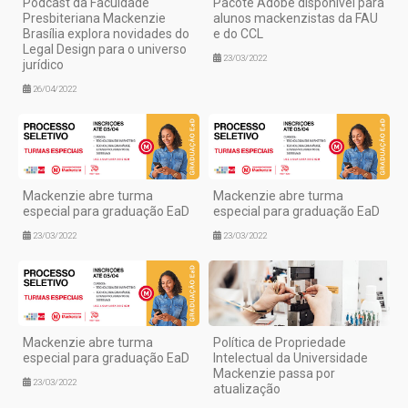
Podcast da Faculdade
Pacote Adobe disponível para
Presbiteriana Mackenzie
alunos mackenzistas da FAU
Brasília explora novidades do
e do CCL
Legal Design para o universo
23/03/2022
jurídico
26/04/2022
Mackenzie abre turma
Mackenzie abre turma
especial para graduação EaD
especial para graduação EaD
23/03/2022
23/03/2022
Mackenzie abre turma
Política de Propriedade
especial para graduação EaD
Intelectual da Universidade
Mackenzie passa por
23/03/2022
atualização