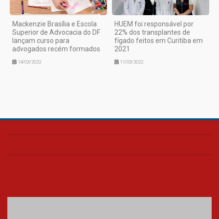
Mackenzie Brasília e Escola
HUEM foi responsável por
Superior de Advocacia do DF
22% dos transplantes de
lançam curso para
fígado feitos em Curitiba em
advogados recém formados
2021
14/03/2022
11/03/2022