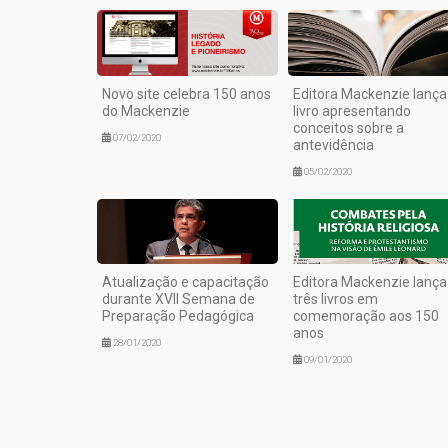
Novo site celebra 150 anos
Editora Mackenzie lança
do Mackenzie
livro apresentando
conceitos sobre a
07/02/2020
antevidência
05/02/2020
Atualização e capacitação
Editora Mackenzie lança
durante XVII Semana de
três livros em
Preparação Pedagógica
comemoração aos 150
anos
28/01/2020
09/01/2020