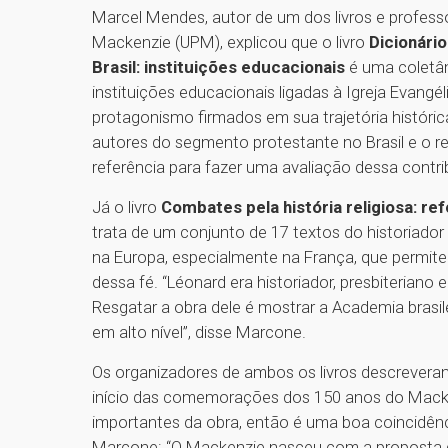
Marcel Mendes, autor de um dos livros e profess
Mackenzie (UPM), explicou que o livro
Dicionário
Brasil: instituições educacionais
é uma coletân
instituições educacionais ligadas à Igreja Evang
protagonismo firmados em sua trajetória históri
autores do segmento protestante no Brasil e o re
referência para fazer uma avaliação dessa contr
Já o livro
Combates pela história religiosa: r
trata de um conjunto de 17 textos do historiado
na Europa, especialmente na França, que permit
dessa fé. “Léonard era historiador, presbiterian
Resgatar a obra dele é mostrar a Academia brasilei
em alto nível”, disse Marcone.
Os organizadores de ambos os livros descrevera
início das comemorações dos 150 anos do Macke
importantes da obra, então é uma boa coincidênci
Marcone: “O Mackenzie nasceu com a proposta 