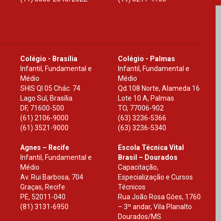
Colégio - Brasília
Colégio - Palmas
Infantil, Fundamental e
Infantil, Fundamental e
Médio
Médio
SHIS Ql 05 Chác. 74
Qd.108 Norte, Alameda 16
Lago Sul, Brasília
Lote 10 A, Palmas
DF
,
71600-500
TO
,
77006-902
(61) 2106-9000
(63) 3236-5366
(61) 3521-9000
(63) 3236-5340
Agnes – Recife
Escola Técnica Vital
Infantil, Fundamental e
Brasil – Dourados
Médio
Capacitação,
Av. Rui Barbosa, 704
Especialização e Cursos
Graças, Recife
Técnicos
PE
,
52011-040
Rua João Rosa Góes, 1760
(81) 3131-6950
– 3º andar, Vila Planalto
Dourados
/
MS