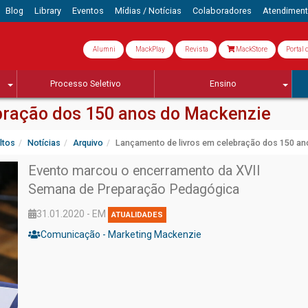
Blog
Library
Eventos
Mídias / Notícias
Colaboradores
Atendimen
Alumni
MackPlay
Revista
MackStore
Portal 
Processo Seletivo
Ensino
bração dos 150 anos do Mackenzie
ltos
Notícias
Arquivo
Lançamento de livros em celebração dos 150 a
Evento marcou o encerramento da XVII
Semana de Preparação Pedagógica
31.01.2020 - EM
ATUALIDADES
Comunicação - Marketing Mackenzie