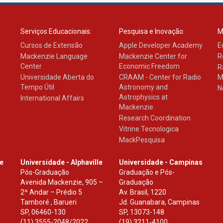
Serviços Educacionais:
Pesquisa e Inovação:
M
Cursos de Extensão
Apple Developer Academy
E
Mackenzie Language
Mackenzie Center for
R
Center
Economic Freedom
R
Universidade Aberta do
CRAAM - Center for Radio
M
Tempo Útil
Astronomy and
N
Astrophysics at
International Affairs
Mackenzie
Research Coordination
Vitrine Tecnologica
MackPesquisa
le
Universidade - Alphaville
Universidade - Campinas
Pós-Graduação
Graduação e Pós-
Avenida Mackenzie, 905 –
Graduação
2º Andar – Prédio 5
Av. Brasil, 1220
Tamboré , Barueri
Jd. Guanabara, Campinas
SP
,
06460-130
SP
,
13073-148
(11) 3555-2048/2022.
(19) 3211-4100