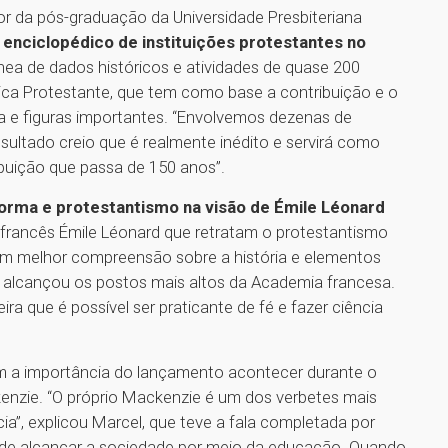
or da pós-graduação da Universidade Presbiteriana
 enciclopédico de instituições protestantes no
ea de dados históricos e atividades de quase 200
élica Protestante, que tem como base a contribuição e o
ca e figuras importantes. “Envolvemos dezenas de
sultado creio que é realmente inédito e servirá como
ibuição que passa de 150 anos”.
eforma e protestantismo na visão de Émile Léonard
r francês Émile Léonard que retratam o protestantismo
em melhor compreensão sobre a história e elementos
o e alcançou os postos mais altos da Academia francesa.
ra que é possível ser praticante de fé e fazer ciência
m a importância do lançamento acontecer durante o
nzie. “O próprio Mackenzie é um dos verbetes mais
a”, explicou Marcel, que teve a fala completada por
de alcançar a sociedade por meio da educação. Quando