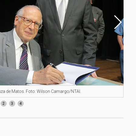
uza de Matos. Foto: Wilson Camargo/NTAI.
Marc
2
3
4