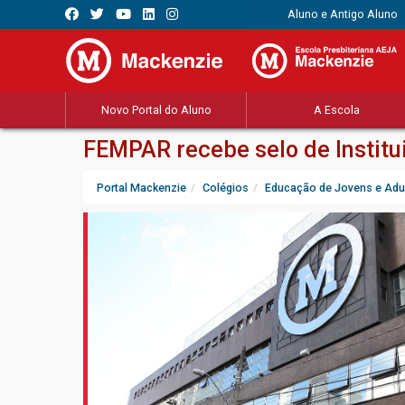
Aluno e Antigo Aluno
Novo Portal do Aluno
A Escola
FEMPAR recebe selo de Instit
Portal Mackenzie
Colégios
Educação de Jovens e Adu