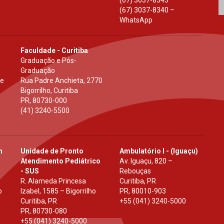
(67) 3037-8343
(67) 3037-8340 –
WhatsApp
Faculdade - Curitiba
Graduação e Pós-
Graduação
 e
Rua Padre Anchieta, 2770
Bigorrilho, Curitiba
PR
,
80730-000
(41) 3240-5500
h
Unidade de Pronto
Ambulatório I - (Iguaçu)
Atendimento Pediátrico
Av. Iguaçu, 820 –
- SUS
Rebouças
R. Alameda Princesa
Curitiba, PR
o
Izabel, 1585 – Bigorrilho
PR
,
80010-903
Curitiba, PR
+55 (041) 3240-5000
PR
,
80730-080
+55 (041) 3240-5000