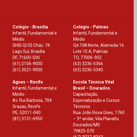
Colégio - Brasília
Colégio - Palmas
Infantil, Fundamental e
Infantil, Fundamental e
Médio
Médio
SHIS Ql 05 Chác. 74
Qd.108 Norte, Alameda 16
Lago Sul, Brasília
Lote 10 A, Palmas
DF
,
71600-500
TO
,
77006-902
(61) 2106-9000
(63) 3236-5366
(61) 3521-9000
(63) 3236-5340
Agnes – Recife
Escola Técnica Vital
Infantil, Fundamental e
Brasil – Dourados
Médio
Capacitação,
Av. Rui Barbosa, 704
Especialização e Cursos
Graças, Recife
Técnicos
PE
,
52011-040
Rua João Rosa Góes, 1760
(81) 3131-6950
– 3º andar, Vila Planalto
Dourados
/
MS
79825-070