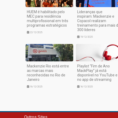
HUEM é habilitado pelo
Lideranças que
MEC para residência
inspiram: Mackenzie e
multiprofissional em três
Copacol realizam
programas estratégicos
treinamento para mais 
300 líderes
22/12/2025
19/12/2025
Mackenzie Rio está entre
Playlist “Fim de Ano
as marcas mais
MackPlay” já está
reconhecidas no Rio de
disponível no YouTube e
Janeiro
no app de streaming
16/12/2025
16/12/2025
Outros Sites