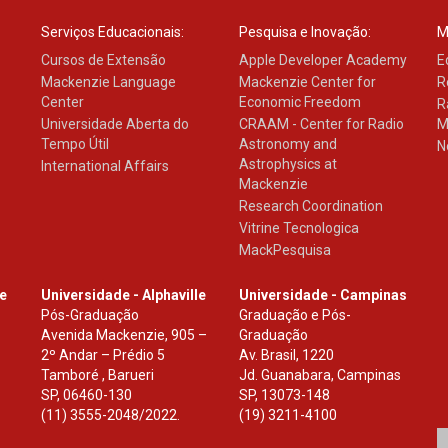
Serviços Educacionais:
Pesquisa e Inovação:
M
Cursos de Extensão
Apple Developer Academy
E
Mackenzie Language
Mackenzie Center for
R
Center
Economic Freedom
R
Universidade Aberta do
CRAAM - Center for Radio
M
Tempo Útil
Astronomy and
N
Astrophysics at
International Affairs
Mackenzie
Research Coordination
Vitrine Tecnologica
MackPesquisa
le
Universidade - Alphaville
Universidade - Campinas
Pós-Graduação
Graduação e Pós-
Avenida Mackenzie, 905 –
Graduação
2º Andar – Prédio 5
Av. Brasil, 1220
Tamboré , Barueri
Jd. Guanabara, Campinas
SP
,
06460-130
SP
,
13073-148
(11) 3555-2048/2022.
(19) 3211-4100