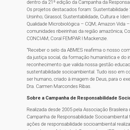
dentro da 21ª edição da Campanha da Responsabil
Os projetos destacados foram: Sustentabilidade 
Ursinho; Girassol; Sustentabilidade, Cultura e I
Qualidade Microbiológica – CQM; Amazon Vida –
comunidades ribeirinhas da região amazônica; C
CONCIAM; Coral FEMPAR l Mackenzie.
“Receber o selo da ABMES reafirma o nosso com
da justiça social, da formação humanística e do
reconhecimento que valida nossa gestão educac
sustentabilidade socioambiental. Tudo isso em 
ser humano, criado à imagem de Deus, para o exer
Dra. Carmen Marcondes Ribas.
Sobre a Campanha de Responsabilidade Soc
Realizada desde 2005 pela Associação Brasileir
Campanha de Responsabilidade Socioambiental te
ações de responsabilidade socioambiental realizad