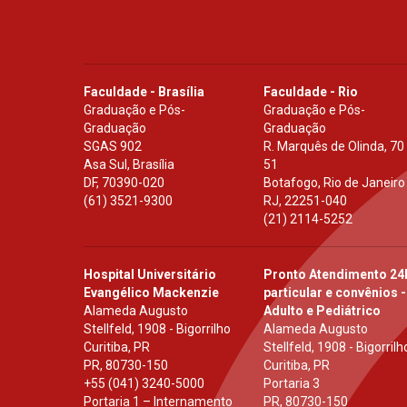
Faculdade - Brasília
Faculdade - Rio
Graduação e Pós-
Graduação e Pós-
Graduação
Graduação
SGAS 902
R. Marquês de Olinda, 70
Asa Sul, Brasília
51
DF
,
70390-020
Botafogo, Rio de Janeiro
(61) 3521-9300
RJ
,
22251-040
(21) 2114-5252
Hospital Universitário
Pronto Atendimento 24
Evangélico Mackenzie
particular e convênios -
Alameda Augusto
Adulto e Pediátrico
Stellfeld, 1908 - Bigorrilho
Alameda Augusto
Curitiba, PR
Stellfeld, 1908 - Bigorrilh
PR
,
80730-150
Curitiba, PR
+55 (041) 3240-5000
Portaria 3
Portaria 1 – Internamento
PR
,
80730-150