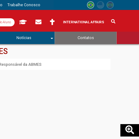
to
Trabalhe Conosco
INTERNATIONAL AFFAIRS
do Aluno
Notícias
Contatos
ES
e Responsável da ABMES