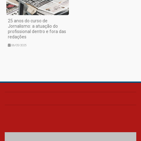
25 anos do curso de
Jornalismo: a atuação do
profissional dentro e fora das
redações
06/05/2025