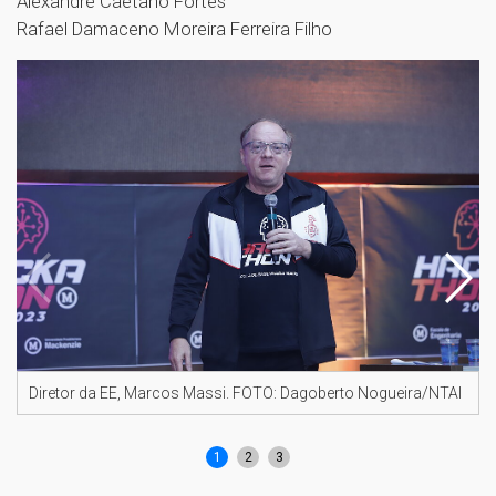
Alexandre Caetano Fortes
Rafael Damaceno Moreira Ferreira Filho
Diretor da EE, Marcos Massi. FOTO: Dagoberto Nogueira/NTAI
1
2
3