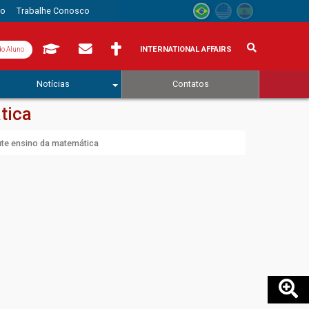
to
Trabalhe Conosco
INTERNATIONAL AFFAIRS
do Aluno
Notícias
Contatos
tica
ute ensino da matemática