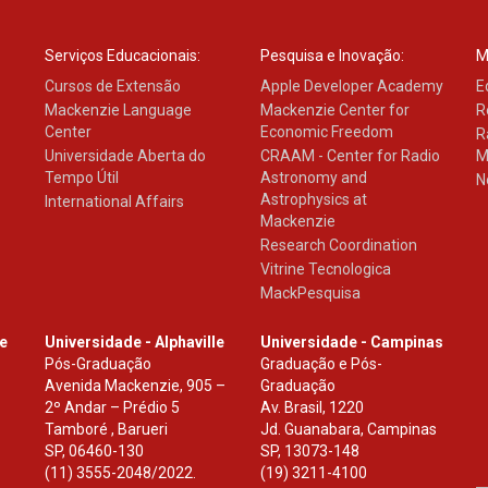
Serviços Educacionais:
Pesquisa e Inovação:
M
Cursos de Extensão
Apple Developer Academy
E
Mackenzie Language
Mackenzie Center for
R
Center
Economic Freedom
R
Universidade Aberta do
CRAAM - Center for Radio
M
Tempo Útil
Astronomy and
N
Astrophysics at
International Affairs
Mackenzie
Research Coordination
Vitrine Tecnologica
MackPesquisa
le
Universidade - Alphaville
Universidade - Campinas
Pós-Graduação
Graduação e Pós-
Avenida Mackenzie, 905 –
Graduação
2º Andar – Prédio 5
Av. Brasil, 1220
Tamboré , Barueri
Jd. Guanabara, Campinas
SP
,
06460-130
SP
,
13073-148
(11) 3555-2048/2022.
(19) 3211-4100