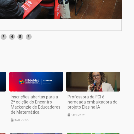
Pró-
3
4
5
6
Inscrições abertas para a
Professora da FCI é
2ª edição do Encontro
nomeada embaixadora do
Mackenzie de Educadores
projeto Elas na IA
de Matemática
14/10/2025
09/03/2026