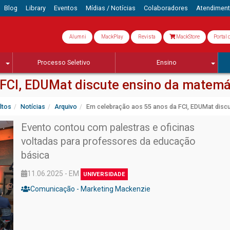
Blog
Library
Eventos
Mídias / Notícias
Colaboradores
Atendimen
Alumni
MackPlay
Revista
MackStore
Portal 
Processo Seletivo
Ensino
 FCI, EDUMat discute ensino da matemá
ltos
Notícias
Arquivo
Em celebração aos 55 anos da FCI, EDUMat disc
Evento contou com palestras e oficinas
voltadas para professores da educação
básica
11.06.2025 - EM
UNIVERSIDADE
Comunicação - Marketing Mackenzie