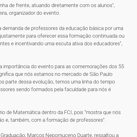
inha de frente, atuando diretamente com os alunos",
veira, organizador do evento.
a demanda de professores da educação básica por uma
justamente para oferecer essa formação continuada ou
entes e incentivando uma escuta ativa dos educadores",
ou a importância do evento para as comemorações dos 55
ignifica que nós estamos no mercado de São Paulo
mos parte dessa evolução, temos uma linha do tempo
fessores sendo formados pela faculdade para nós é
tório de Matemática dentro da FCI, pois “mostra que nós
o e, também, com a formação de professores”.
 de Graduação, Marcos Nepomuceno Duarte, ressaltou a