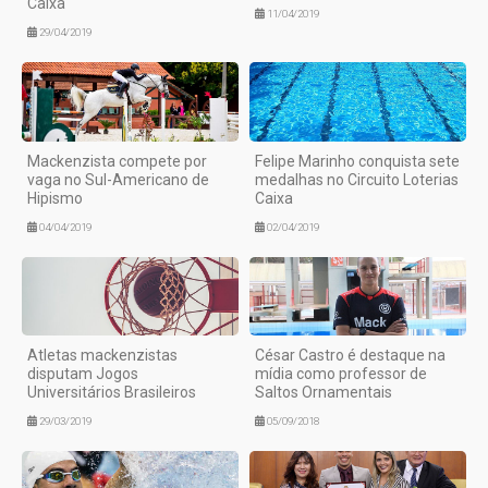
Caixa
11/04/2019
29/04/2019
Mackenzista compete por
Felipe Marinho conquista sete
vaga no Sul-Americano de
medalhas no Circuito Loterias
Hipismo
Caixa
04/04/2019
02/04/2019
Atletas mackenzistas
César Castro é destaque na
disputam Jogos
mídia como professor de
Universitários Brasileiros
Saltos Ornamentais
29/03/2019
05/09/2018