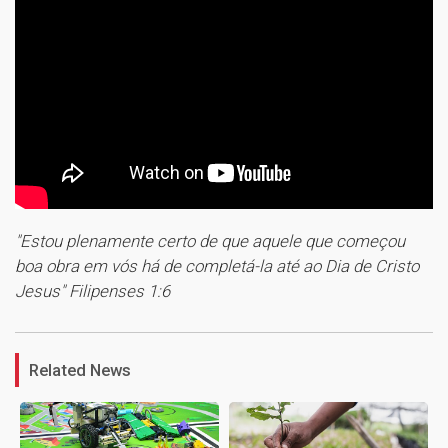
"Estou plenamente certo de que aquele que começou
boa obra em vós há de completá-la até ao Dia de Cristo
Jesus" Filipenses 1:6
1
Related News