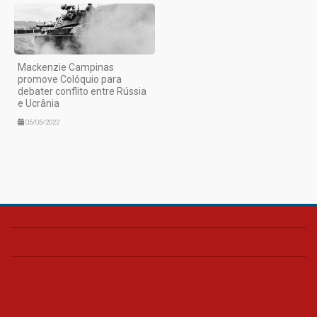
Mackenzie Campinas
promove Colóquio para
debater conflito entre Rússia
e Ucrânia
05/05/2022