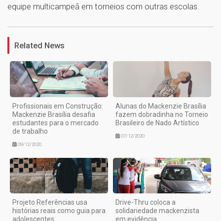
equipe multicampeã em torneios com outras escolas.
1
Related News
Profissionais em Construção:
Alunas do Mackenzie Brasília
Mackenzie Brasília desafia
fazem dobradinha no Torneio
estudantes para o mercado
Brasileiro de Nado Artístico
de trabalho
07/12/2020
09/12/2020
Projeto Referências usa
Drive-Thru coloca a
histórias reais como guia para
solidariedade mackenzista
adolescentes
em evidência