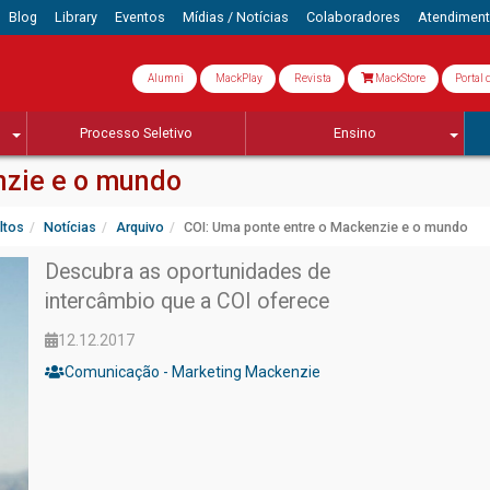
Blog
Library
Eventos
Mídias / Notícias
Colaboradores
Atendimen
Alumni
MackPlay
Revista
MackStore
Portal 
Processo Seletivo
Ensino
nzie e o mundo
ltos
Notícias
Arquivo
COI: Uma ponte entre o Mackenzie e o mundo
Descubra as oportunidades de
intercâmbio que a COI oferece
12.12.2017
Comunicação - Marketing Mackenzie