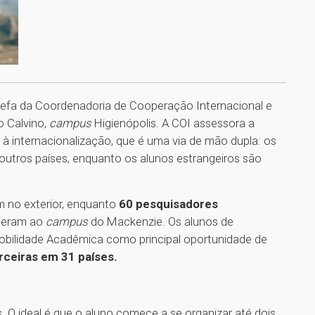
fa da Coordenadoria de Cooperação Internacional e
ão Calvino,
campus
Higienópolis. A COI assessora a
s à internacionalização, que é uma via de mão dupla: os
outros países, enquanto os alunos estrangeiros são
 no exterior, enquanto
60 pesquisadores
vieram ao
campus
do Mackenzie. Os alunos de
bilidade Acadêmica como principal oportunidade de
rceiras em 31 países.
 O ideal é que o aluno comece a se organizar até dois