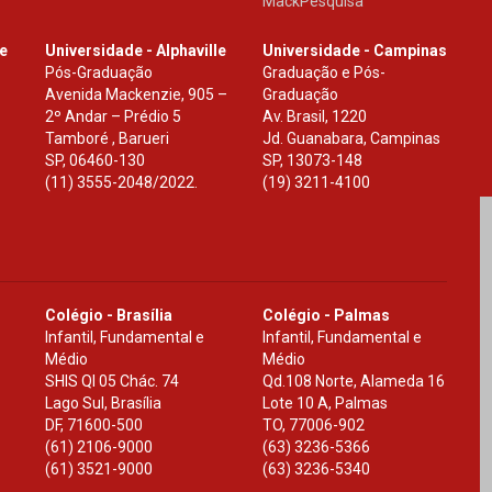
MackPesquisa
le
Universidade - Alphaville
Universidade - Campinas
Pós-Graduação
Graduação e Pós-
Avenida Mackenzie, 905 –
Graduação
2º Andar – Prédio 5
Av. Brasil, 1220
Tamboré , Barueri
Jd. Guanabara, Campinas
SP
,
06460-130
SP
,
13073-148
(11) 3555-2048/2022.
(19) 3211-4100
Colégio - Brasília
Colégio - Palmas
Infantil, Fundamental e
Infantil, Fundamental e
Médio
Médio
SHIS Ql 05 Chác. 74
Qd.108 Norte, Alameda 16
Lago Sul, Brasília
Lote 10 A, Palmas
DF
,
71600-500
TO
,
77006-902
(61) 2106-9000
(63) 3236-5366
(61) 3521-9000
(63) 3236-5340