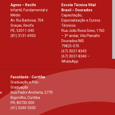
Agnes – Recife
Escola Técnica Vital
Infantil, Fundamental e
Brasil – Dourados
Médio
Capacitação,
Av. Rui Barbosa, 704
Especialização e Cursos
Graças, Recife
Técnicos
PE
,
52011-040
Rua João Rosa Góes, 1760
(81) 3131-6950
– 3º andar, Vila Planalto
Dourados
/
MS
79825-070
(67) 3037-8343
(67) 3037-8340 –
WhatsApp
Faculdade - Curitiba
Graduação e Pós-
Graduação
 e
Rua Padre Anchieta, 2770
Bigorrilho, Curitiba
PR
,
80730-000
(41) 3240-5500