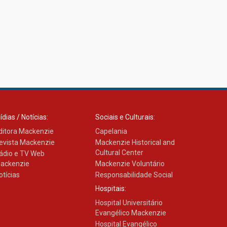
ídias / Notícias:
Sociais e Culturais:
ditora Mackenzie
Capelania
evista Mackenzie
Mackenzie Historical and
Cultural Center
ádio e TV Web
ackenzie
Mackenzie Voluntário
otícias
Responsabilidade Social
Hospitais:
Hospital Universitário
Evangélico Mackenzie
Hospital Evangélico