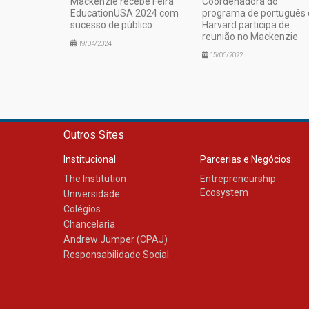
Mackenzie recebe Feira
Coordenadora do
EducationUSA 2024 com
programa de português 
sucesso de público
Harvard participa de
reunião no Mackenzie
19/04/2024
15/06/2022
Outros Sites
Institucional
Parcerias e Negócios:
The Institution
Entrepreneurship
Ecosystem
Universidade
Colégios
Chancelaria
Andrew Jumper (CPAJ)
Responsabilidade Social