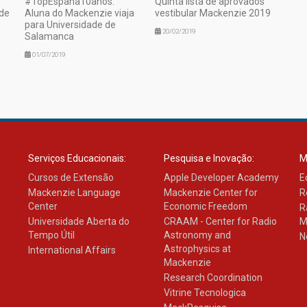
#TopEspaña10anos:
Quinta lista de aprovados
de
Aluna do Mackenzie viaja
vestibular Mackenzie 2019
para Universidade de
20/02/2019
Salamanca
01/07/2019
Serviços Educacionais:
Pesquisa e Inovação:
M
Cursos de Extensão
Apple Developer Academy
E
Mackenzie Language
Mackenzie Center for
R
Center
Economic Freedom
R
Universidade Aberta do
CRAAM - Center for Radio
M
Tempo Útil
Astronomy and
N
Astrophysics at
International Affairs
Mackenzie
Research Coordination
Vitrine Tecnologica