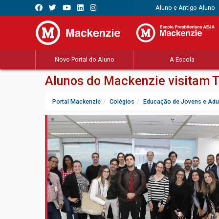
Aluno e Antigo Aluno
Novo Portal do Aluno
A Escola
Alunos do Mackenzie visitam T
Portal Mackenzie
Colégios
Educação de Jovens e Adu