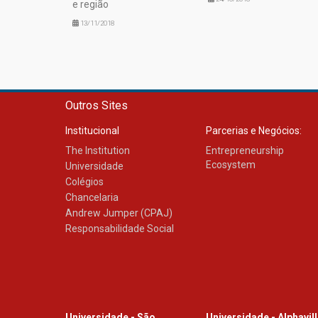
e região
13/11/2018
Outros Sites
Institucional
Parcerias e Negócios:
The Institution
Entrepreneurship
Ecosystem
Universidade
Colégios
Chancelaria
Andrew Jumper (CPAJ)
Responsabilidade Social
Universidade - São
Universidade - Alphavil