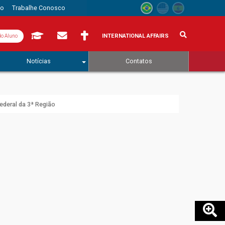
to
Trabalhe Conosco
INTERNATIONAL AFFAIRS
do Aluno
Notícias
Contatos
ederal da 3ª Região