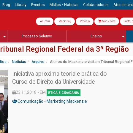
Blog
Library
Eventos
Mídias / Notícias
Colaboradores
Atendimen
Alumni
MackPlay
Revista
MackStore
Portal 
Processo Seletivo
Ensino
ribunal Regional Federal da 3ª Região
ltos
Notícias
Arquivo
Alunos do Mackenzie visitam Tribunal Regional F
Iniciativa aproxima teoria e prática do
Curso de Direito da Universidade
23.11.2018 - EM
ÉTICA E CIDADANIA
Comunicação - Marketing Mackenzie