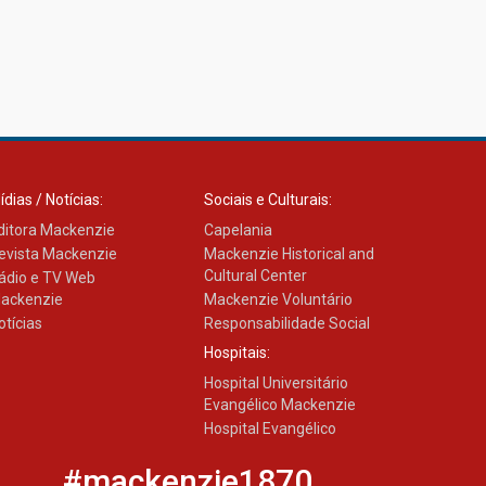
ídias / Notícias:
Sociais e Culturais:
ditora Mackenzie
Capelania
evista Mackenzie
Mackenzie Historical and
Cultural Center
ádio e TV Web
ackenzie
Mackenzie Voluntário
otícias
Responsabilidade Social
Hospitais:
Hospital Universitário
Evangélico Mackenzie
Hospital Evangélico
#mackenzie1870