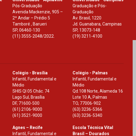
Pós-Graduação
Graduação e Pós-
Avenida Mackenzie, 905 –
Graduação
2º Andar – Prédio 5
Av. Brasil, 1220
Tamboré , Barueri
Jd. Guanabara, Campinas
SP
,
06460-130
SP
,
13073-148
(11) 3555-2048/2022.
(19) 3211-4100
Colégio - Brasília
Colégio - Palmas
Infantil, Fundamental e
Infantil, Fundamental e
Médio
Médio
SHIS Ql 05 Chác. 74
Qd.108 Norte, Alameda 16
Lago Sul, Brasília
Lote 10 A, Palmas
DF
,
71600-500
TO
,
77006-902
(61) 2106-9000
(63) 3236-5366
(61) 3521-9000
(63) 3236-5340
Agnes – Recife
Escola Técnica Vital
Infantil, Fundamental e
Brasil – Dourados