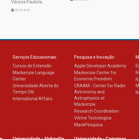
Várzea Paulista
18/10/2018
Serviços Educacionais:
Pesquisa e Inovação:
M
Cursos de Extensão
Apple Developer Academy
E
Mackenzie Language
Mackenzie Center for
R
Center
Economic Freedom
R
Universidade Aberta do
CRAAM - Center for Radio
M
Tempo Útil
Astronomy and
N
Astrophysics at
International Affairs
Mackenzie
Research Coordination
Vitrine Tecnologica
MackPesquisa
le
Universidade - Alphaville
Universidade - Campinas