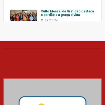
Culto Mensal de Gratidão destaca
o perdão e a graça divina
04.05.2026
Confira como foi o culto mensal
de março
26.03.2026
Cerimônia do Jaleco marca
entrada de novos alunos de
Medicina em Alphaville
09.03.2026
Mackenzie mobiliza campanha