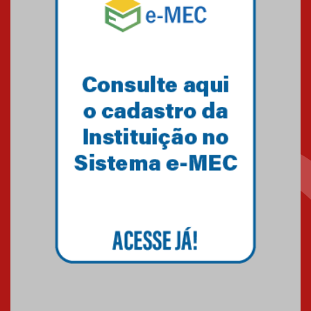
solidária para apoiar famílias em
Minas Gerais
05.03.2026
Primeiro culto do ano ressalta o
agradecimento
27.02.2026
Mackenzie recepciona calouros
do primeiro semestre de 2026
06.02.2026