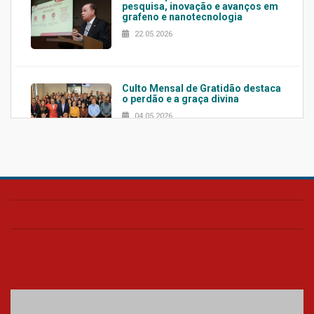
pesquisa, inovação e avanços em
grafeno e nanotecnologia
22.05.2026
Culto Mensal de Gratidão destaca
o perdão e a graça divina
04.05.2026
Confira como foi o culto mensal
de março
26.03.2026
Cerimônia do Jaleco marca
entrada de novos alunos de
Medicina em Alphaville
09.03.2026