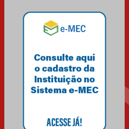
Mackenzie mobiliza campanha
solidária para apoiar famílias em
Minas Gerais
05.03.2026
Primeiro culto do ano ressalta o
agradecimento
27.02.2026
Mackenzie recepciona calouros
do primeiro semestre de 2026
06.02.2026