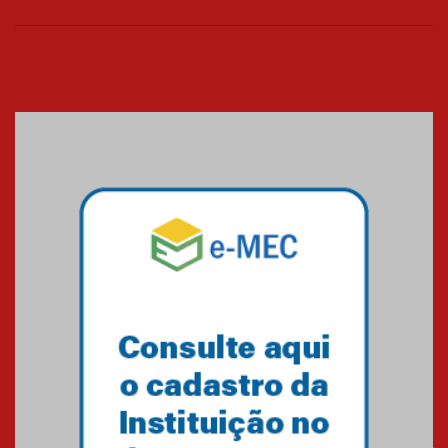
Cerimônia do Jaleco marca
entrada de novos alunos de
Medicina em Alphaville
09.03.2026
Mackenzie mobiliza campanha
solidária para apoiar famílias em
Minas Gerais
05.03.2026
Primeiro culto do ano ressalta o
agradecimento
27.02.2026