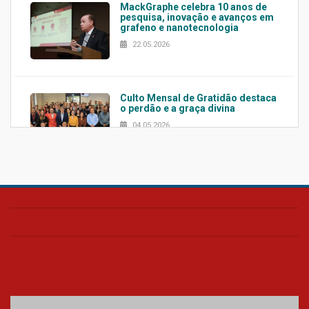
MackGraphe celebra 10 anos de
pesquisa, inovação e avanços em
grafeno e nanotecnologia
22.05.2026
Culto Mensal de Gratidão destaca
o perdão e a graça divina
04.05.2026
Confira como foi o culto mensal
de março
26.03.2026
Cerimônia do Jaleco marca
entrada de novos alunos de
Medicina em Alphaville