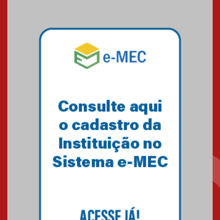
09.03.2026
Mackenzie mobiliza campanha
solidária para apoiar famílias em
Minas Gerais
05.03.2026
Primeiro culto do ano ressalta o
agradecimento
27.02.2026
Mackenzie recepciona calouros
do primeiro semestre de 2026
06.02.2026