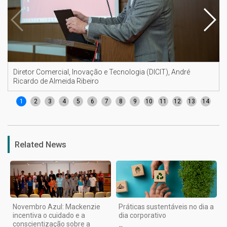
Diretor Comercial, Inovação e Tecnologia (DICIT), André
Ricardo de Almeida Ribeiro
1
2
3
4
5
6
7
8
9
10
11
12
13
14
Related News
Novembro Azul: Mackenzie
Práticas sustentáveis no dia a
incentiva o cuidado e a
dia corporativo
conscientização sobre a