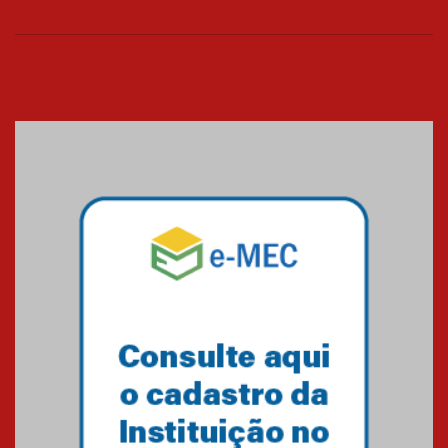
26.03.2026
Cerimônia do Jaleco marca
entrada de novos alunos de
Medicina em Alphaville
09.03.2026
Mackenzie mobiliza campanha
solidária para apoiar famílias em
Minas Gerais
05.03.2026
Primeiro culto do ano ressalta o
agradecimento
27.02.2026