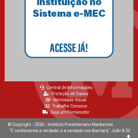
Mackenzie recepciona calouros
do primeiro semestre de 2026
06.02.2026
Central de Informações
Proteção de Dados
Identidade Visual
Trabalhe Conosco
Seja um Fornecedor
© Copyright - 2026 - Instituto Presbiteriano Mackenzie
"E conhecereis a verdade, e a verdade vos libertará." João 8:32