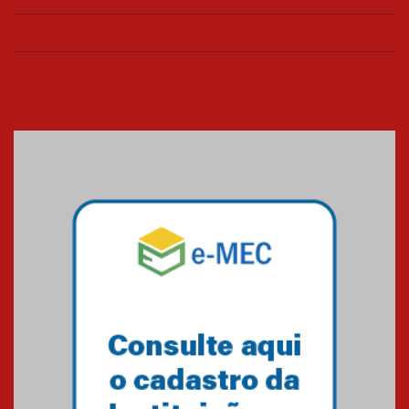
de março
26.03.2026
Cerimônia do Jaleco marca
entrada de novos alunos de
Medicina em Alphaville
09.03.2026
Mackenzie mobiliza campanha
solidária para apoiar famílias em
Minas Gerais
05.03.2026
Primeiro culto do ano ressalta o
agradecimento
27.02.2026