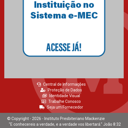
Mackenzie recepciona calouros
do primeiro semestre de 2026
06.02.2026
Central de Informações
Proteção de Dados
Identidade Visual
Trabalhe Conosco
Seja um Fornecedor
© Copyright - 2026 - Instituto Presbiteriano Mackenzie
"E conhecereis a verdade, e a verdade vos libertará." João 8:32