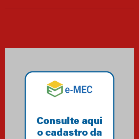
de março
26.03.2026
Cerimônia do Jaleco marca
entrada de novos alunos de
Medicina em Alphaville
09.03.2026
Mackenzie mobiliza campanha
solidária para apoiar famílias em
Minas Gerais
05.03.2026
Primeiro culto do ano ressalta o
agradecimento
27.02.2026