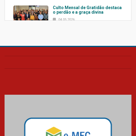
Culto Mensal de Gratidão destaca
o perdão e a graça divina
04.05.2026
Confira como foi o culto mensal
de março
26.03.2026
Cerimônia do Jaleco marca
entrada de novos alunos de
Medicina em Alphaville
09.03.2026
Mackenzie mobiliza campanha
solidária para apoiar famílias em