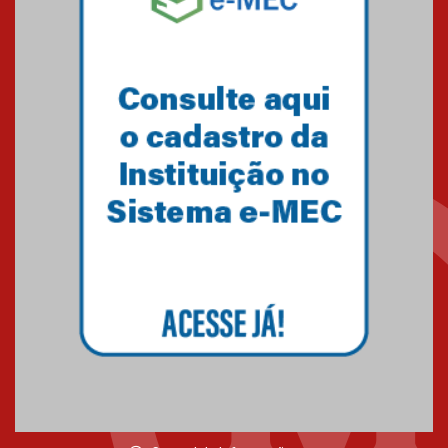
Minas Gerais
05.03.2026
Primeiro culto do ano ressalta o
agradecimento
27.02.2026
Mackenzie recepciona calouros
do primeiro semestre de 2026
06.02.2026