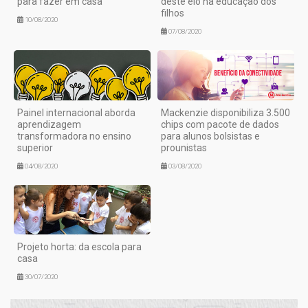
para fazer em casa
deste elo na educação dos
filhos
10/08/2020
07/08/2020
Painel internacional aborda
Mackenzie disponibiliza 3.500
aprendizagem
chips com pacote de dados
transformadora no ensino
para alunos bolsistas e
superior
prounistas
04/08/2020
03/08/2020
Projeto horta: da escola para
casa
30/07/2020