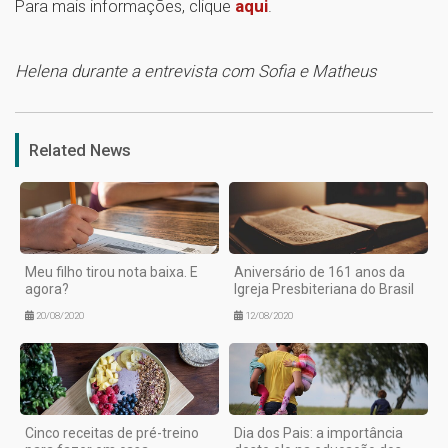
Para mais informações, clique
aqui
.
Helena durante a entrevista com Sofia e Matheus
1
Related News
Meu filho tirou nota baixa. E
Aniversário de 161 anos da
agora?
Igreja Presbiteriana do Brasil
20/08/2020
12/08/2020
Cinco receitas de pré-treino
Dia dos Pais: a importância