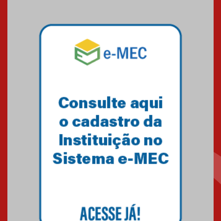
09.03.2026
Mackenzie mobiliza campanha
solidária para apoiar famílias em
Minas Gerais
05.03.2026
Primeiro culto do ano ressalta o
agradecimento
27.02.2026
Mackenzie recepciona calouros
do primeiro semestre de 2026
06.02.2026