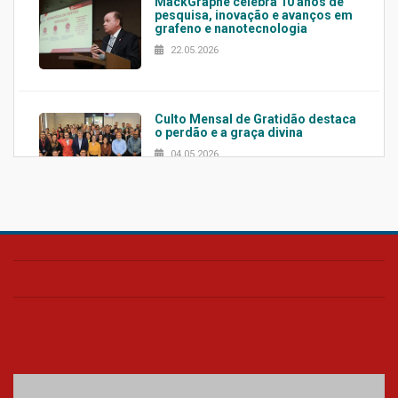
MackGraphe celebra 10 anos de
pesquisa, inovação e avanços em
grafeno e nanotecnologia
22.05.2026
Culto Mensal de Gratidão destaca
o perdão e a graça divina
04.05.2026
Confira como foi o culto mensal
de março
26.03.2026
Cerimônia do Jaleco marca
entrada de novos alunos de
Medicina em Alphaville