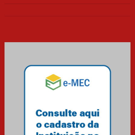
de março
26.03.2026
Cerimônia do Jaleco marca
entrada de novos alunos de
Medicina em Alphaville
09.03.2026
Mackenzie mobiliza campanha
solidária para apoiar famílias em
Minas Gerais
05.03.2026
Primeiro culto do ano ressalta o
agradecimento
27.02.2026