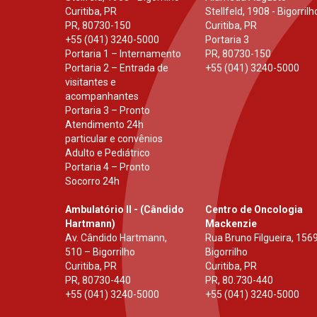
Curitiba, PR
Stellfeld, 1908 - Bigorrilh
PR
,
80730-150
Curitiba, PR
+55 (041) 3240-5000
Portaria 3
Portaria 1 – Internamento
PR
,
80730-150
Portaria 2 – Entrada de
+55 (041) 3240-5000
visitantes e
acompanhantes
Portaria 3 – Pronto
Atendimento 24h
particular e convênios
Adulto e Pediátrico
Portaria 4 – Pronto
Socorro 24h
Ambulatório II - (Cândido
Centro de Oncologia
Hartmann)
Mackenzie
Av. Cândido Hartmann,
Rua Bruno Filgueira, 1569
510 – Bigorrilho
Bigorrilho
Curitiba, PR
Curitiba, PR
PR
,
80730-440
PR
,
80.730-440
+55 (041) 3240-5000
+55 (041) 3240-5000