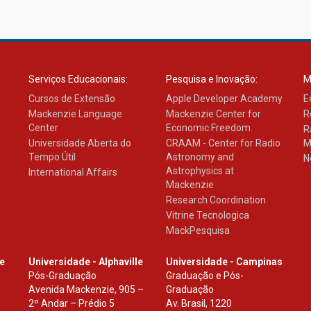
Serviços Educacionais:
Pesquisa e Inovação:
M
Cursos de Extensão
Apple Developer Academy
E
Mackenzie Language
Mackenzie Center for
R
Center
Economic Freedom
R
Universidade Aberta do
CRAAM - Center for Radio
M
Tempo Útil
Astronomy and
N
Astrophysics at
International Affairs
Mackenzie
Research Coordination
Vitrine Tecnologica
MackPesquisa
le
Universidade - Alphaville
Universidade - Campinas
Pós-Graduação
Graduação e Pós-
Avenida Mackenzie, 905 –
Graduação
2º Andar – Prédio 5
Av. Brasil, 1220