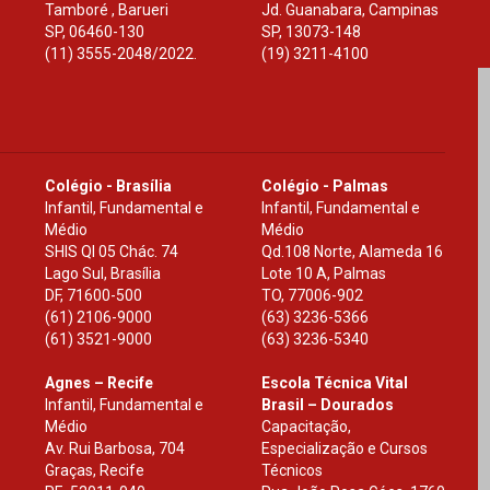
Tamboré , Barueri
Jd. Guanabara, Campinas
SP
,
06460-130
SP
,
13073-148
(11) 3555-2048/2022.
(19) 3211-4100
Colégio - Brasília
Colégio - Palmas
Infantil, Fundamental e
Infantil, Fundamental e
Médio
Médio
SHIS Ql 05 Chác. 74
Qd.108 Norte, Alameda 16
Lago Sul, Brasília
Lote 10 A, Palmas
DF
,
71600-500
TO
,
77006-902
(61) 2106-9000
(63) 3236-5366
(61) 3521-9000
(63) 3236-5340
Agnes – Recife
Escola Técnica Vital
Infantil, Fundamental e
Brasil – Dourados
Médio
Capacitação,
Av. Rui Barbosa, 704
Especialização e Cursos
Graças, Recife
Técnicos