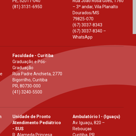
PE
,
52011-040
Rua João Rosa Góes, 1760
(81) 3131-6950
– 3º andar, Vila Planalto
Dourados
/
MS
79825-070
(67) 3037-8343
(67) 3037-8340 –
WhatsApp
Faculdade - Curitiba
Graduação e Pós-
Graduação
 e
Rua Padre Anchieta, 2770
Bigorrilho, Curitiba
PR
,
80730-000
(41) 3240-5500
h
Unidade de Pronto
Ambulatório I - (Iguaçu)
Atendimento Pediátrico
Av. Iguaçu, 820 –
- SUS
Rebouças
R. Alameda Princesa
Curitiba, PR