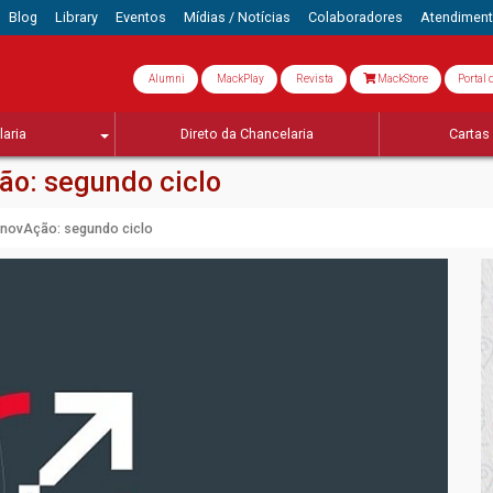
Blog
Library
Eventos
Mídias / Notícias
Colaboradores
Atendimen
Alumni
MackPlay
Revista
MackStore
Portal 
aria
Direto da Chancelaria
Cartas 
o: segundo ciclo
novAção: segundo ciclo