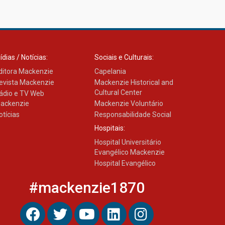
27.02.2026
Mackenzie recepciona
calouros do primeiro
ídias / Notícias:
Sociais e Culturais:
semestre de 2026
ditora Mackenzie
Capelania
06.02.2026
evista Mackenzie
Mackenzie Historical and
Cultural Center
ádio e TV Web
ackenzie
Mackenzie Voluntário
otícias
Responsabilidade Social
Hospitais:
Hospital Universitário
Evangélico Mackenzie
Hospital Evangélico
#mackenzie1870