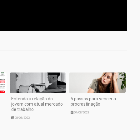
1
Entenda a relação do
5 passos para vencer a
jovem com atual mercado
procrastinação
de trabalho
07/08/2023
08/08/2023