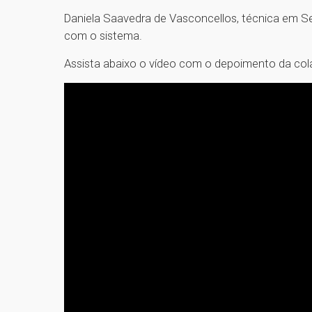
Daniela Saavedra de Vasconcellos, técnica em S
com o sistema.
Assista abaixo o vídeo com o depoimento da co