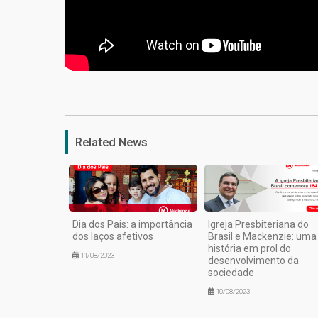
Related News
Dia dos Pais: a importância
Igreja Presbiteriana do
dos laços afetivos
Brasil e Mackenzie: uma
história em prol do
11/08/2023
desenvolvimento da
sociedade
10/08/2023