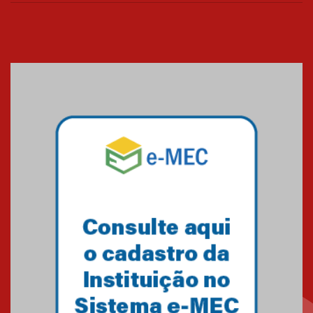
Cerimônia do Jaleco marca
entrada de novos alunos de
Medicina em Alphaville
09.03.2026
Mackenzie mobiliza campanha
solidária para apoiar famílias em
Minas Gerais
05.03.2026
Primeiro culto do ano ressalta o
agradecimento
27.02.2026