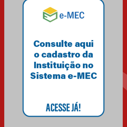
Mackenzie mobiliza campanha
solidária para apoiar famílias em
Minas Gerais
05.03.2026
Primeiro culto do ano ressalta o
agradecimento
27.02.2026
Mackenzie recepciona calouros
do primeiro semestre de 2026
06.02.2026