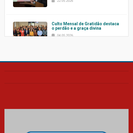
22.05.2026
Culto Mensal de Gratidão destaca
o perdão e a graça divina
04.05.2026
Confira como foi o culto mensal
de março
26.03.2026
Cerimônia do Jaleco marca
entrada de novos alunos de
Medicina em Alphaville
09.03.2026