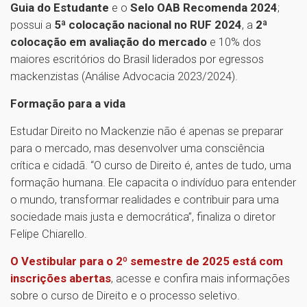
Guia do Estudante
e o
Selo OAB Recomenda 2024
;
possui a
5ª colocação nacional no RUF 2024
, a
2ª
colocação em avaliação do mercado
e 10% dos
maiores escritórios do Brasil liderados por egressos
mackenzistas (Análise Advocacia 2023/2024).
Formação para a vida
Estudar Direito no Mackenzie não é apenas se preparar
para o mercado, mas desenvolver uma consciência
crítica e cidadã. “O curso de Direito é, antes de tudo, uma
formação humana. Ele capacita o indivíduo para entender
o mundo, transformar realidades e contribuir para uma
sociedade mais justa e democrática”, finaliza o diretor
Felipe Chiarello.
O Vestibular para o 2º semestre de 2025 está com
inscrições abertas
, acesse e confira mais informações
sobre o curso de Direito e o processo seletivo.
1