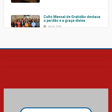
Culto Mensal de Gratidão destaca
o perdão e a graça divina
04.05.2026
Confira como foi o culto mensal
de março
26.03.2026
Cerimônia do Jaleco marca
entrada de novos alunos de
Medicina em Alphaville
09.03.2026