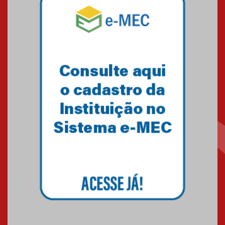
Mackenzie mobiliza campanha
solidária para apoiar famílias em
Minas Gerais
05.03.2026
Primeiro culto do ano ressalta o
agradecimento
27.02.2026
Mackenzie recepciona calouros
do primeiro semestre de 2026
06.02.2026