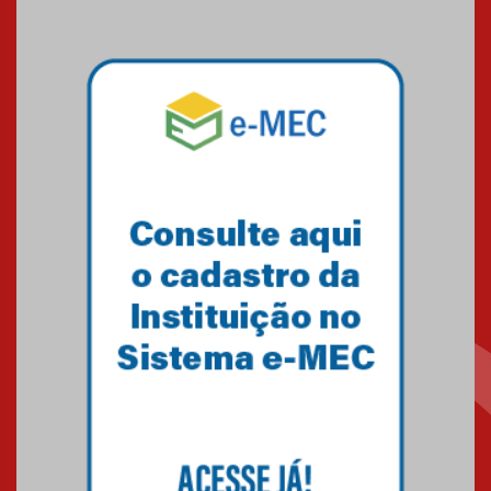
09.03.2026
Mackenzie mobiliza campanha
solidária para apoiar famílias em
Minas Gerais
05.03.2026
Primeiro culto do ano ressalta o
agradecimento
27.02.2026
Mackenzie recepciona calouros
do primeiro semestre de 2026
06.02.2026