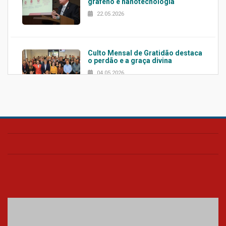
grafeno e nanotecnologia
22.05.2026
Culto Mensal de Gratidão destaca
o perdão e a graça divina
04.05.2026
Confira como foi o culto mensal
de março
26.03.2026
Cerimônia do Jaleco marca
entrada de novos alunos de
Medicina em Alphaville
09.03.2026