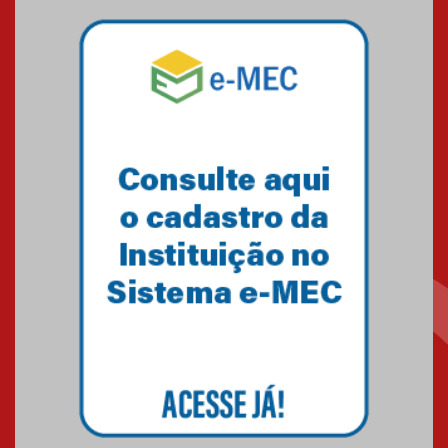
Mackenzie mobiliza campanha
solidária para apoiar famílias em
Minas Gerais
05.03.2026
Primeiro culto do ano ressalta o
agradecimento
27.02.2026
Mackenzie recepciona calouros
do primeiro semestre de 2026
06.02.2026