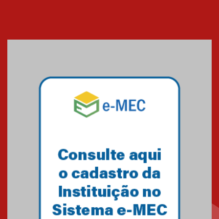
Cerimônia do Jaleco marca
entrada de novos alunos de
Medicina em Alphaville
09.03.2026
Mackenzie mobiliza campanha
solidária para apoiar famílias em
Minas Gerais
05.03.2026
Primeiro culto do ano ressalta o
agradecimento
27.02.2026