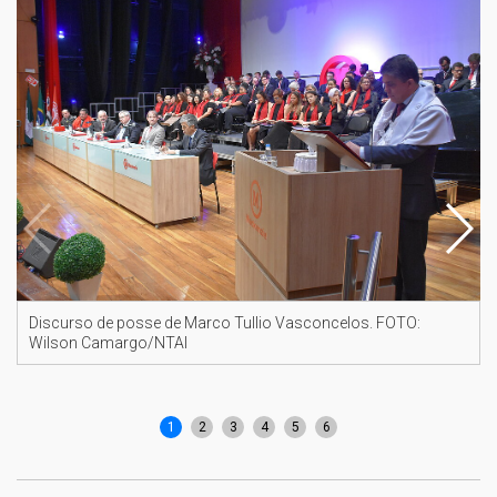
Discurso de posse de Marco Tullio Vasconcelos. FOTO:
Wilson Camargo/NTAI
1
2
3
4
5
6