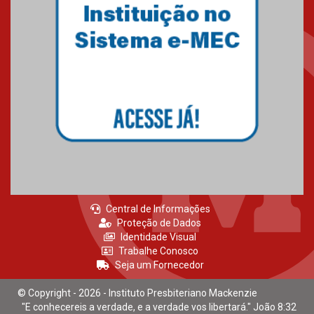
Mackenzie recepciona calouros
do primeiro semestre de 2026
06.02.2026
Central de Informações
Proteção de Dados
Identidade Visual
Trabalhe Conosco
Seja um Fornecedor
© Copyright - 2026 - Instituto Presbiteriano Mackenzie
"E conhecereis a verdade, e a verdade vos libertará." João 8:32