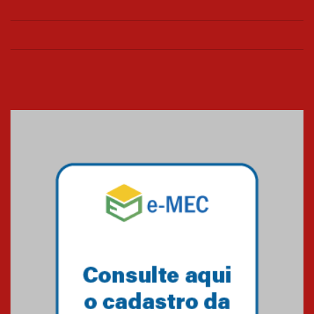
Confira como foi o culto mensal
de março
26.03.2026
Cerimônia do Jaleco marca
entrada de novos alunos de
Medicina em Alphaville
09.03.2026
Mackenzie mobiliza campanha
solidária para apoiar famílias em
Minas Gerais
05.03.2026
Primeiro culto do ano ressalta o
agradecimento
27.02.2026