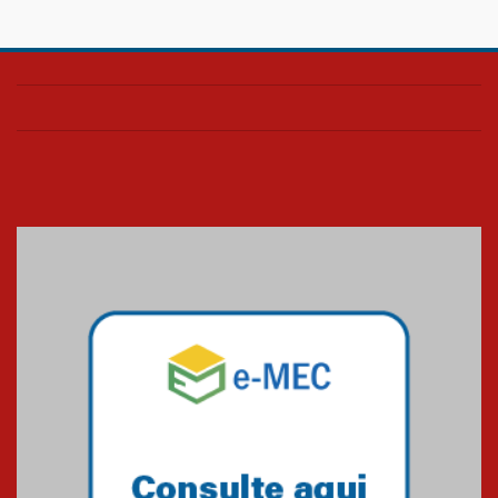
Confira como foi o culto mensal
de março
26.03.2026
Cerimônia do Jaleco marca
entrada de novos alunos de
Medicina em Alphaville
09.03.2026
Mackenzie mobiliza campanha
solidária para apoiar famílias em
Minas Gerais
05.03.2026
Primeiro culto do ano ressalta o