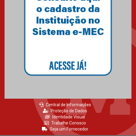
agradecimento
27.02.2026
Mackenzie recepciona calouros
do primeiro semestre de 2026
06.02.2026
Central de Informações
Proteção de Dados
Identidade Visual
Trabalhe Conosco
Seja um Fornecedor