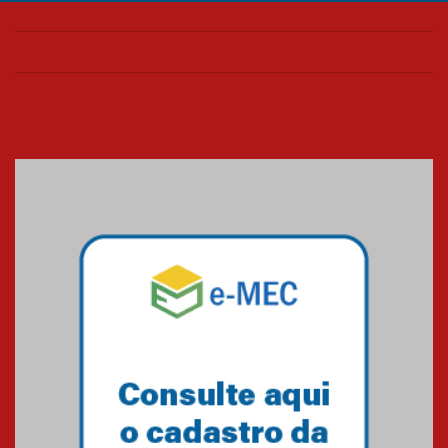
Confira como foi o culto mensal
de março
26.03.2026
Cerimônia do Jaleco marca
entrada de novos alunos de
Medicina em Alphaville
09.03.2026
Mackenzie mobiliza campanha
solidária para apoiar famílias em
Minas Gerais
05.03.2026
Primeiro culto do ano ressalta o
agradecimento
27.02.2026