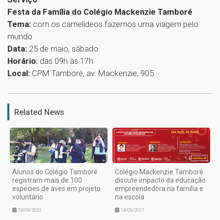
Festa da Família do Colégio Mackenzie Tamboré
Tema:
com os camelídeos fazemos uma viagem pelo
mundo
Data:
25 de maio, sábado
Horário:
das 09h às 17h
Local:
CPM Tamboré, av. Mackenzie, 905
1
Related News
Alunos do Colégio Tamboré
Colégio Mackenzie Tamboré
registram mais de 100
discute impacto da educação
espécies de aves em projeto
empreendedora na família e
voluntário
na escola
13/09/2022
14/05/2021