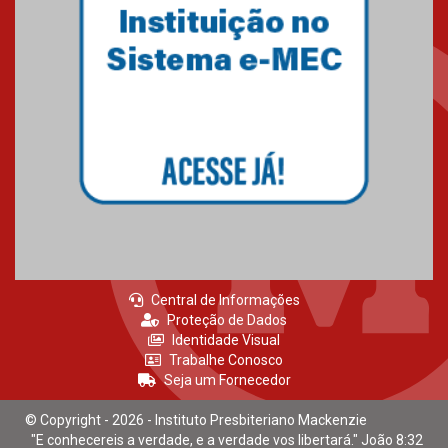
Mackenzie recepciona calouros
do primeiro semestre de 2026
06.02.2026
Central de Informações
Proteção de Dados
Identidade Visual
Trabalhe Conosco
Seja um Fornecedor
© Copyright - 2026 - Instituto Presbiteriano Mackenzie
"E conhecereis a verdade, e a verdade vos libertará." João 8:32