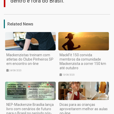
dentro e fora do Brasil.
1
Related News
Mackenzistas treinam com
MackFit 150 convida
atletas do Clube Pinheiros SP
membros da comunidade
em encontro on-line
Mackenzista a correr 150 km
até outubro
24/08/2020
13/08/2020
NEP-Mackenzie Brasília lança
Dicas para as crianças
livro com cenários de futuro
aproveitarem melhor as aulas
para o Brasil no período pós-
on-line