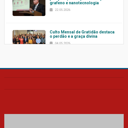
grafeno e nanotecnologia
22.05.2026
Culto Mensal de Gratidão destaca
o perdão e a graça divina
04.05.2026
Confira como foi o culto mensal
de março
26.03.2026
Cerimônia do Jaleco marca
entrada de novos alunos de
Medicina em Alphaville
09.03.2026