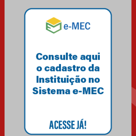
Mackenzie mobiliza campanha
solidária para apoiar famílias em
Minas Gerais
05.03.2026
Primeiro culto do ano ressalta o
agradecimento
27.02.2026
Mackenzie recepciona calouros
do primeiro semestre de 2026
06.02.2026