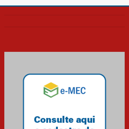
Confira como foi o culto mensal
de março
26.03.2026
Cerimônia do Jaleco marca
entrada de novos alunos de
Medicina em Alphaville
09.03.2026
Mackenzie mobiliza campanha
solidária para apoiar famílias em
Minas Gerais
05.03.2026
Primeiro culto do ano ressalta o
agradecimento