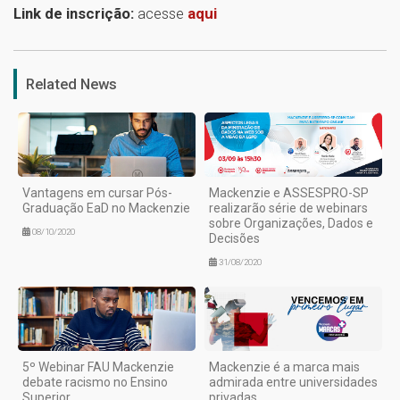
Link de inscrição:
acesse
aqui
1
Related News
Vantagens em cursar Pós-
Mackenzie e ASSESPRO-SP
Graduação EaD no Mackenzie
realizarão série de webinars
sobre Organizações, Dados e
08/10/2020
Decisões
31/08/2020
5º Webinar FAU Mackenzie
Mackenzie é a marca mais
debate racismo no Ensino
admirada entre universidades
Superior
privadas