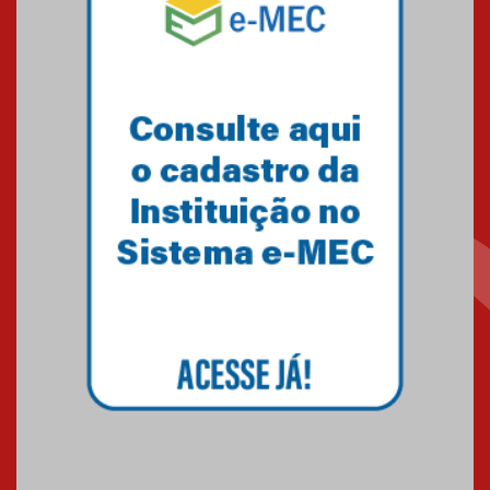
solidária para apoiar famílias em
Minas Gerais
05.03.2026
Primeiro culto do ano ressalta o
agradecimento
27.02.2026
Mackenzie recepciona calouros
do primeiro semestre de 2026
06.02.2026