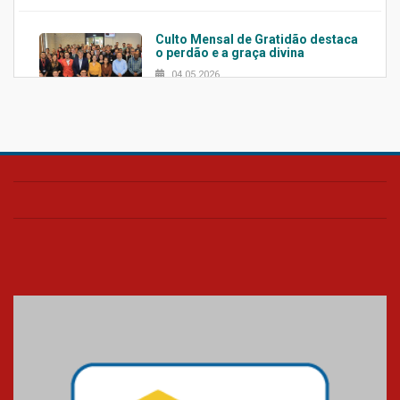
Culto Mensal de Gratidão destaca
o perdão e a graça divina
04.05.2026
Confira como foi o culto mensal
de março
26.03.2026
Cerimônia do Jaleco marca
entrada de novos alunos de
Medicina em Alphaville
09.03.2026
Mackenzie mobiliza campanha