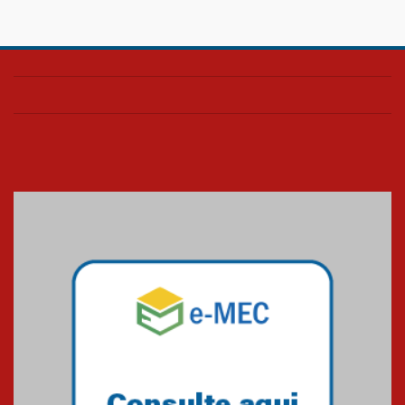
Confira como foi o culto mensal
de março
26.03.2026
Cerimônia do Jaleco marca
entrada de novos alunos de
Medicina em Alphaville
09.03.2026
Mackenzie mobiliza campanha
solidária para apoiar famílias em
Minas Gerais
05.03.2026