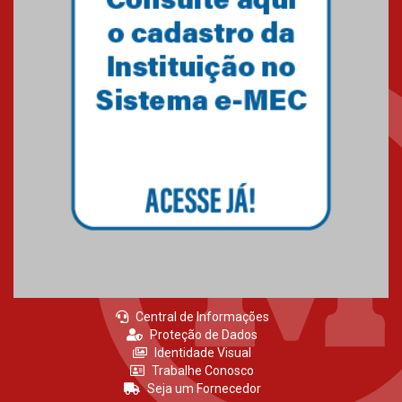
Primeiro culto do ano ressalta o
agradecimento
27.02.2026
Mackenzie recepciona calouros
do primeiro semestre de 2026
06.02.2026
Central de Informações
Proteção de Dados
Identidade Visual
Trabalhe Conosco
Seja um Fornecedor