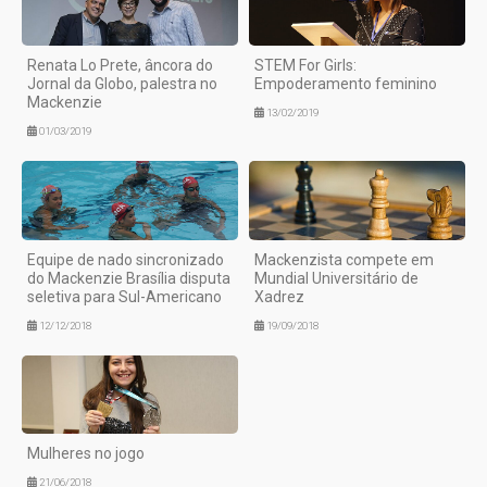
Renata Lo Prete, âncora do
STEM For Girls:
Jornal da Globo, palestra no
Empoderamento feminino
Mackenzie
13/02/2019
01/03/2019
Equipe de nado sincronizado
Mackenzista compete em
do Mackenzie Brasília disputa
Mundial Universitário de
seletiva para Sul-Americano
Xadrez
12/12/2018
19/09/2018
Mulheres no jogo
21/06/2018