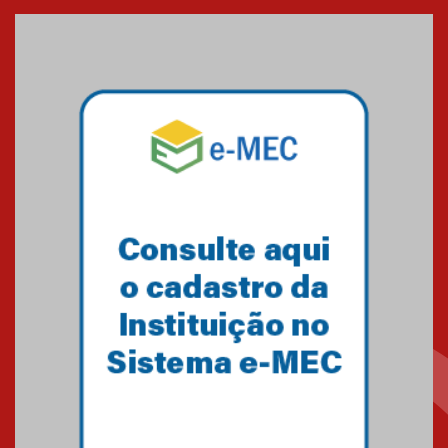
entrada de novos alunos de
Medicina em Alphaville
09.03.2026
Mackenzie mobiliza campanha
solidária para apoiar famílias em
Minas Gerais
05.03.2026
Primeiro culto do ano ressalta o
agradecimento
27.02.2026
Mackenzie recepciona calouros
do primeiro semestre de 2026
06.02.2026