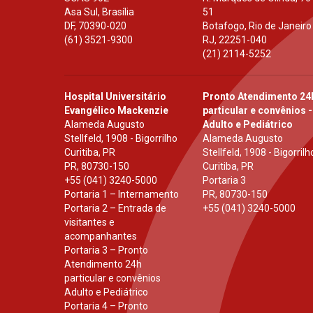
Asa Sul, Brasília
51
DF
,
70390-020
Botafogo, Rio de Janeiro
(61) 3521-9300
RJ
,
22251-040
(21) 2114-5252
Hospital Universitário
Pronto Atendimento 24
Evangélico Mackenzie
particular e convênios -
Alameda Augusto
Adulto e Pediátrico
Stellfeld, 1908 - Bigorrilho
Alameda Augusto
Curitiba, PR
Stellfeld, 1908 - Bigorrilh
PR
,
80730-150
Curitiba, PR
+55 (041) 3240-5000
Portaria 3
Portaria 1 – Internamento
PR
,
80730-150
Portaria 2 – Entrada de
+55 (041) 3240-5000
visitantes e
acompanhantes
Portaria 3 – Pronto
Atendimento 24h
particular e convênios
Adulto e Pediátrico
Portaria 4 – Pronto