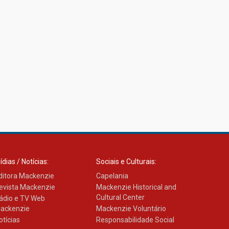
27.02.2026
Mackenzie recepciona
calouros do primeiro
semestre de 2026
06.02.2026
ídias / Notícias:
Sociais e Culturais:
ditora Mackenzie
Capelania
evista Mackenzie
Mackenzie Historical and
Cultural Center
ádio e TV Web
ackenzie
Mackenzie Voluntário
otícias
Responsabilidade Social