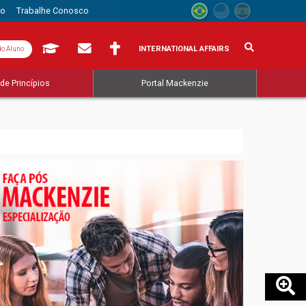
to
Trabalhe Conosco
INTERNATIONAL AFFAIRS
do Aluno
de Princípios
Portal Mackenzie