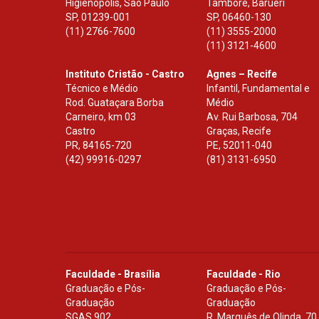
Higienópolis, São Paulo
Tamboré, Barueri
SP
,
01239-001
SP
,
06460-130
(11) 2766-7600
(11) 3555-2000
(11) 3121-4600
Instituto Cristão - Castro
Agnes – Recife
Técnico e Médio
Infantil, Fundamental e
Rod. Guataçara Borba
Médio
Carneiro, km 03
Av. Rui Barbosa, 704
Castro
Graças, Recife
PR
,
84165-720
PE
,
52011-040
(42) 99916-0297
(81) 3131-6950
Faculdade - Brasília
Faculdade - Rio
Graduação e Pós-
Graduação e Pós-
Graduação
Graduação
SGAS 902
R. Marquês de Olinda, 70