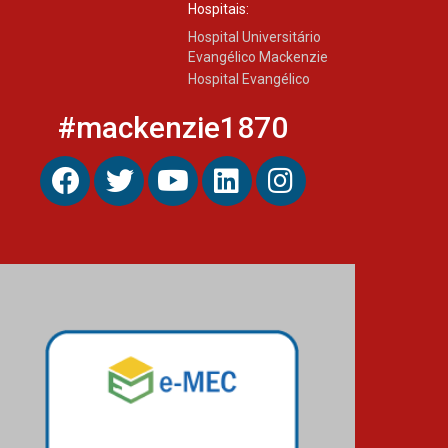
Hospitais:
Hospital Universitário
Evangélico Mackenzie
Hospital Evangélico
#mackenzie1870