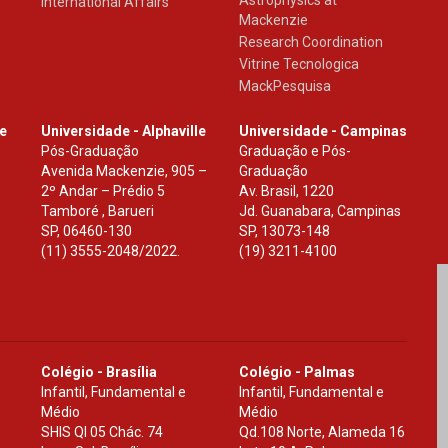
Astrophysics at
International Affairs
Mackenzie
Research Coordination
Vitrine Tecnologica
MackPesquisa
le
Universidade - Alphaville
Universidade - Campinas
Pós-Graduação
Graduação e Pós-
Avenida Mackenzie, 905 –
Graduação
2º Andar – Prédio 5
Av. Brasil, 1220
Tamboré , Barueri
Jd. Guanabara, Campinas
SP
,
06460-130
SP
,
13073-148
(11) 3555-2048/2022.
(19) 3211-4100
Colégio - Brasília
Colégio - Palmas
Infantil, Fundamental e
Infantil, Fundamental e
Médio
Médio
SHIS Ql 05 Chác. 74
Qd.108 Norte, Alameda 16