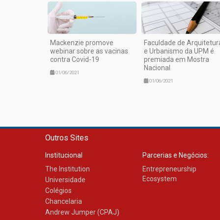
Mackenzie promove
Faculdade de Arquitetur
webinar sobre as vacinas
e Urbanismo da UPM é
contra Covid-19
premiada em Mostra
Nacional
01/06/2021
01/06/2021
Outros Sites
Institucional
Parcerias e Negócios:
The Institution
Entrepreneurship
Ecosystem
Universidade
Colégios
Chancelaria
Andrew Jumper (CPAJ)