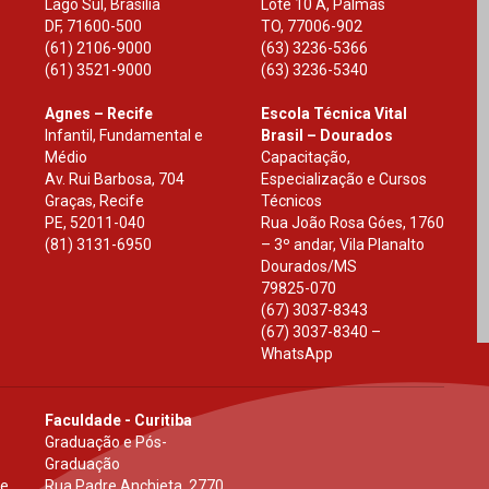
Lago Sul, Brasília
Lote 10 A, Palmas
DF
,
71600-500
TO
,
77006-902
(61) 2106-9000
(63) 3236-5366
(61) 3521-9000
(63) 3236-5340
Agnes – Recife
Escola Técnica Vital
Infantil, Fundamental e
Brasil – Dourados
Médio
Capacitação,
Av. Rui Barbosa, 704
Especialização e Cursos
Graças, Recife
Técnicos
PE
,
52011-040
Rua João Rosa Góes, 1760
(81) 3131-6950
– 3º andar, Vila Planalto
Dourados
/
MS
79825-070
(67) 3037-8343
(67) 3037-8340 –
WhatsApp
Faculdade - Curitiba
Graduação e Pós-
Graduação
 e
Rua Padre Anchieta, 2770