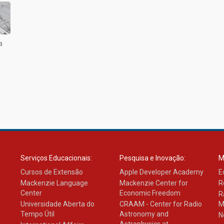
a
Serviços Educacionais:
Pesquisa e Inovação:
M
Cursos de Extensão
Apple Developer Academy
E
Mackenzie Language
Mackenzie Center for
R
Center
Economic Freedom
R
Universidade Aberta do
CRAAM - Center for Radio
M
Tempo Útil
Astronomy and
N