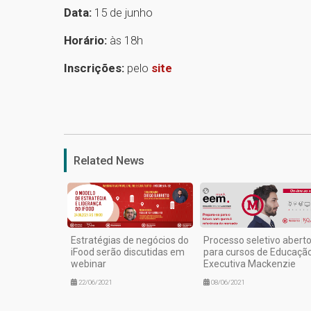
Data:
15 de junho
Horário:
às 18h
Inscrições:
pelo
site
Related News
Estratégias de negócios do
Processo seletivo abert
iFood serão discutidas em
para cursos de Educaçã
webinar
Executiva Mackenzie
22/06/2021
08/06/2021