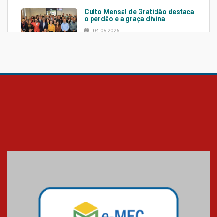
Culto Mensal de Gratidão destaca
o perdão e a graça divina
04.05.2026
Confira como foi o culto mensal
de março
26.03.2026
Cerimônia do Jaleco marca
entrada de novos alunos de
Medicina em Alphaville
09.03.2026
Mackenzie mobiliza campanha
solidária para apoiar famílias em