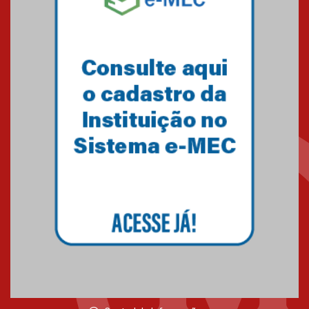
Minas Gerais
05.03.2026
Primeiro culto do ano ressalta o
agradecimento
27.02.2026
Mackenzie recepciona calouros
do primeiro semestre de 2026
06.02.2026