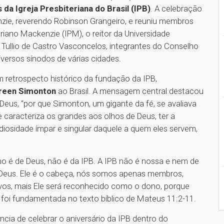
 da Igreja Presbiteriana do Brasil (IPB)
. A celebração
ie, reverendo Robinson Grangeiro, e reuniu membros
teriano Mackenzie (IPM), o reitor da Universidade
Tullio de Castro Vasconcelos, integrantes do Conselho
iversos sínodos de várias cidades.
 retrospecto histórico da fundação da IPB,
reen Simonton
ao Brasil. A mensagem central destacou
us, “por que Simonton, um gigante da fé, se avaliava
aracteriza os grandes aos olhos de Deus, ter a
iosidade ímpar e singular daquele a quem eles servem,
ino é de Deus, não é da IPB. A IPB não é nossa e nem de
Deus. Ele é o cabeça, nós somos apenas membros,
os, mais Ele será reconhecido como o dono, porque
o foi fundamentada no texto bíblico de Mateus 11:2-11.
cia de celebrar o aniversário da IPB dentro do