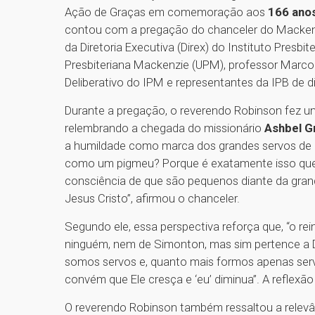
Ação de Graças em comemoração aos
166 anos
contou com a pregação do chanceler do Mackenz
da Diretoria Executiva (Direx) do Instituto Presbi
Presbiteriana Mackenzie (UPM), professor Marco 
Deliberativo do IPM e representantes da IPB de d
Durante a pregação, o reverendo Robinson fez um
relembrando a chegada do missionário
Ashbel G
a humildade como marca dos grandes servos de De
como um pigmeu? Porque é exatamente isso que c
consciência de que são pequenos diante da grand
Jesus Cristo”, afirmou o chanceler.
Segundo ele, essa perspectiva reforça que, “o re
ninguém, nem de Simonton, mas sim pertence a 
somos servos e, quanto mais formos apenas serv
convém que Ele cresça e ‘eu’ diminua”. A reflexã
O reverendo Robinson também ressaltou a relevân