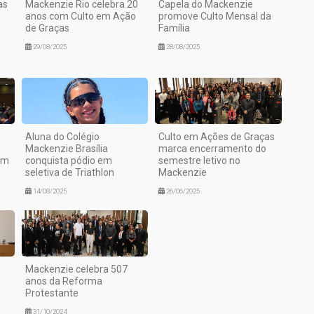
as
Mackenzie Rio celebra 20
Capela do Mackenzie
anos com Culto em Ação
promove Culto Mensal da
de Graças
Família
29/08/2025
28/08/2025
Aluna do Colégio
Culto em Ações de Graças
Mackenzie Brasília
marca encerramento do
om
conquista pódio em
semestre letivo no
seletiva de Triathlon
Mackenzie
14/08/2025
26/06/2025
Mackenzie celebra 507
anos da Reforma
Protestante
31/10/2024