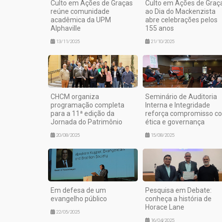
Culto em Ações de Graças
Culto em Ações de Graç
reúne comunidade
ao Dia do Mackenzista
acadêmica da UPM
abre celebrações pelos
Alphaville
155 anos
13/11/2025
21/10/2025
CHCM organiza
Seminário de Auditoria
programação completa
Interna e Integridade
para a 11ª edição da
reforça compromisso c
Jornada do Patrimônio
ética e governança
20/08/2025
15/08/2025
Em defesa de um
Pesquisa em Debate:
evangelho público
conheça a história de
Horace Lane
22/05/2025
16/04/2025