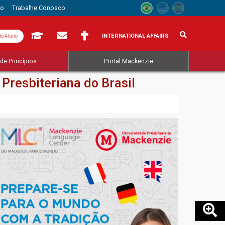
to
Trabalhe Conosco
INTERNATIONAL AFFAIRS
do Aluno
de Princípios
Portal Mackenzie
Presbiteriana do Brasil