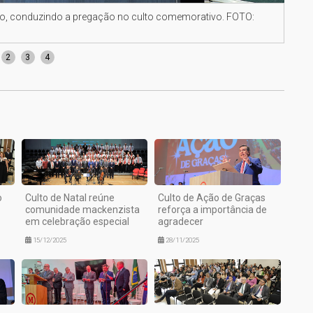
ro, conduzindo a pregação no culto comemorativo. FOTO:
Auto
2
3
4
o
Culto de Natal reúne
Culto de Ação de Graças
comunidade mackenzista
reforça a importância de
em celebração especial
agradecer
15/12/2025
28/11/2025