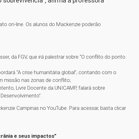
 sobrevivência”, afirma a professora
ato on-line. Os alunos do Mackenzie poderão
er, da FGV, que irá palestrar sobre “O conflito do ponto
abordará “A crise humanitária global”, contando com o
m missão nas zonas de conflito;
tento, Livre Docente da UNICAMP, falará sobre
 Desenvolvimento”.
ckenzie Campinas no YouTube. Para acessar, basta clicar
Ucrânia e seus impactos”