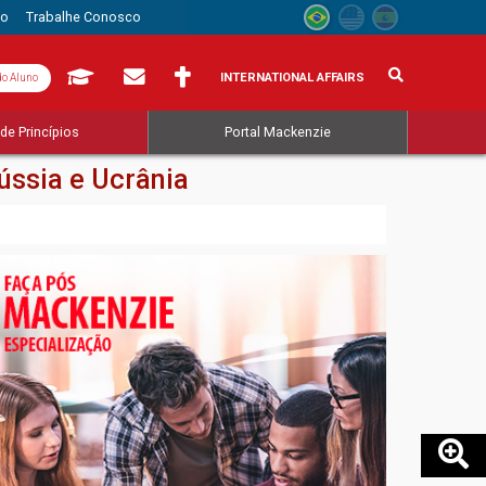
to
Trabalhe Conosco
INTERNATIONAL AFFAIRS
do Aluno
de Princípios
Portal Mackenzie
ússia e Ucrânia