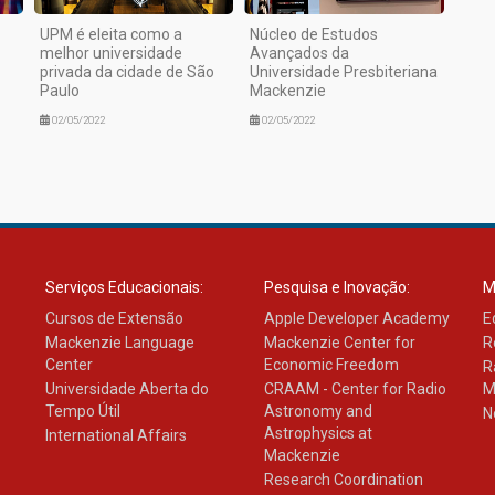
UPM é eleita como a
Núcleo de Estudos
melhor universidade
Avançados da
privada da cidade de São
Universidade Presbiteriana
Paulo
Mackenzie
02/05/2022
02/05/2022
Serviços Educacionais:
Pesquisa e Inovação:
M
Cursos de Extensão
Apple Developer Academy
E
Mackenzie Language
Mackenzie Center for
R
Center
Economic Freedom
R
Universidade Aberta do
CRAAM - Center for Radio
M
Tempo Útil
Astronomy and
N
Astrophysics at
International Affairs
Mackenzie
Research Coordination