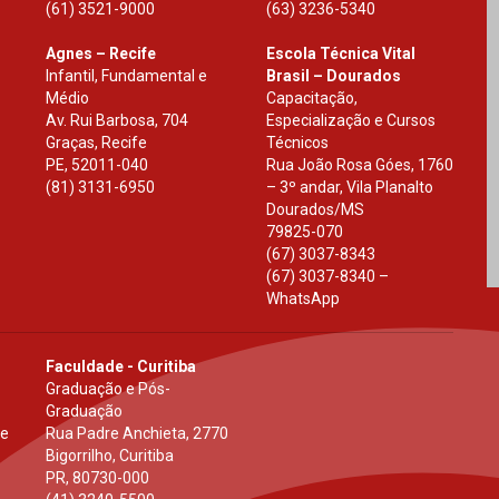
(61) 3521-9000
(63) 3236-5340
Agnes – Recife
Escola Técnica Vital
Infantil, Fundamental e
Brasil – Dourados
Médio
Capacitação,
Av. Rui Barbosa, 704
Especialização e Cursos
Graças, Recife
Técnicos
PE
,
52011-040
Rua João Rosa Góes, 1760
(81) 3131-6950
– 3º andar, Vila Planalto
Dourados
/
MS
79825-070
(67) 3037-8343
(67) 3037-8340 –
WhatsApp
Faculdade - Curitiba
Graduação e Pós-
Graduação
 e
Rua Padre Anchieta, 2770
Bigorrilho, Curitiba
PR
,
80730-000