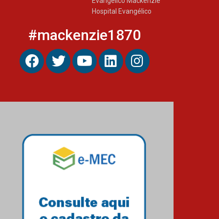
Evangélico Mackenzie
Hospital Evangélico
#mackenzie1870