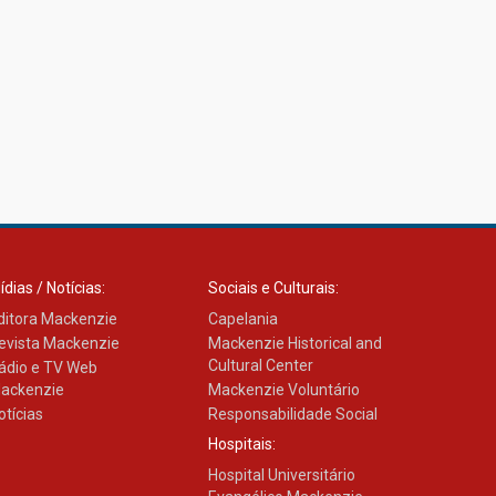
ídias / Notícias:
Sociais e Culturais:
ditora Mackenzie
Capelania
evista Mackenzie
Mackenzie Historical and
Cultural Center
ádio e TV Web
ackenzie
Mackenzie Voluntário
otícias
Responsabilidade Social
Hospitais:
Hospital Universitário