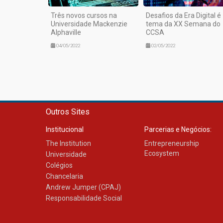
Três novos cursos na
Desafios da Era Digital é
Universidade Mackenzie
tema da XX Semana do
Alphaville
CCSA
04/05/2022
02/05/2022
Outros Sites
Institucional
Parcerias e Negócios:
The Institution
Entrepreneurship
Ecosystem
Universidade
Colégios
Chancelaria
Andrew Jumper (CPAJ)
Responsabilidade Social