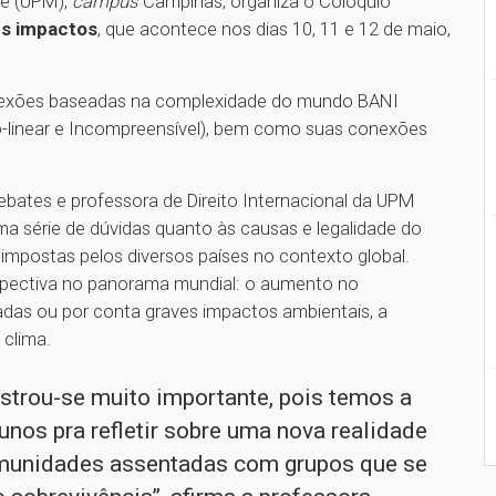
ie (UPM),
campus
Campinas, organiza o Colóquio
us impactos
, que acontece nos dias 10, 11 e 12 de maio,
flexões baseadas na complexidade do mundo BANI
Não-linear e Incompreensível), bem como suas conexões
bates e professora de Direito Internacional da UPM
uma série de dúvidas quanto às causas e legalidade do
mpostas pelos diversos países no contexto global.
spectiva no panorama mundial: o aumento no
adas ou por conta graves impactos ambientais, a
clima.
strou-se muito importante, pois temos a
nos pra refletir sobre uma nova realidade
omunidades assentadas com grupos que se