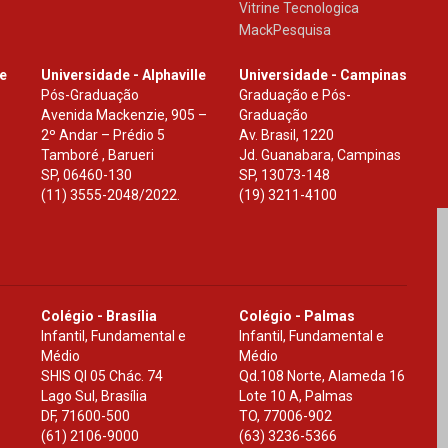
Vitrine Tecnologica
MackPesquisa
le
Universidade - Alphaville
Universidade - Campinas
Pós-Graduação
Graduação e Pós-
Avenida Mackenzie, 905 –
Graduação
2º Andar – Prédio 5
Av. Brasil, 1220
Tamboré , Barueri
Jd. Guanabara, Campinas
SP
,
06460-130
SP
,
13073-148
(11) 3555-2048/2022.
(19) 3211-4100
Colégio - Brasília
Colégio - Palmas
Infantil, Fundamental e
Infantil, Fundamental e
Médio
Médio
SHIS Ql 05 Chác. 74
Qd.108 Norte, Alameda 16
Lago Sul, Brasília
Lote 10 A, Palmas
DF
,
71600-500
TO
,
77006-902
(61) 2106-9000
(63) 3236-5366