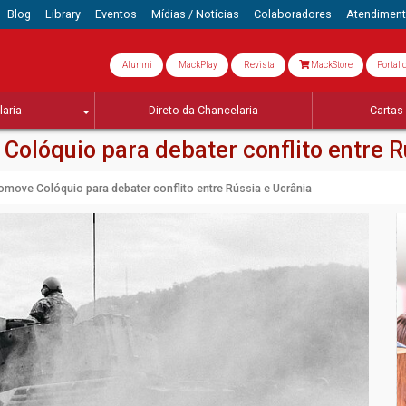
Blog
Library
Eventos
Mídias / Notícias
Colaboradores
Atendimen
Alumni
MackPlay
Revista
MackStore
Portal 
aria
Direto da Chancelaria
Cartas 
lóquio para debater conflito entre R
ove Colóquio para debater conflito entre Rússia e Ucrânia