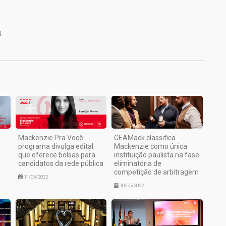
s
1
Mackenzie Pra Você:
GEAMack classifica
programa divulga edital
Mackenzie como única
que oferece bolsas para
instituição paulista na fase
candidatos da rede pública
eliminatória de
competição de arbitragem
11/05/2022
10/05/2022