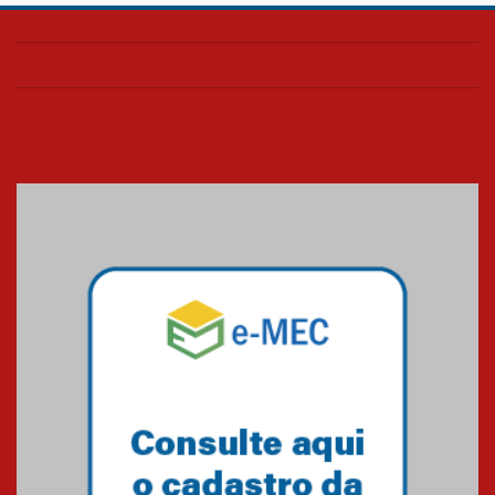
Confira como foi o culto mensal
de março
26.03.2026
Cerimônia do Jaleco marca
entrada de novos alunos de
Medicina em Alphaville
09.03.2026
Mackenzie mobiliza campanha
solidária para apoiar famílias em
Minas Gerais
05.03.2026
Primeiro culto do ano ressalta o
agradecimento
27.02.2026