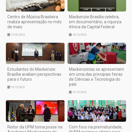
Centro de Música Brasileira
Mackenzie Brasília celebra,
realiza apresentação no mês
em documentário, a riqueza
de maio
étnica da Capital Federal
17/05/2023
14/12/2022
Estudantes do Mackenzie
Mackenzistas se apresentam
Brasília avaliam perspectivas
em uma das principais feiras
para o futuro
de Ciências e Tecnologia do
país
13/12/2022
12/12/2022
Reitor da UPM toma posse na
Com foco na prematuridade,
Academia Mackenzista de
HUEM promove oficina para