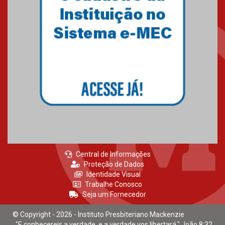
Mackenzie recepciona calouros
do primeiro semestre de 2026
06.02.2026
Central de Informações
Proteção de Dados
Identidade Visual
Trabalhe Conosco
Seja um Fornecedor
© Copyright - 2026 - Instituto Presbiteriano Mackenzie
"E conhecereis a verdade, e a verdade vos libertará." João 8:32