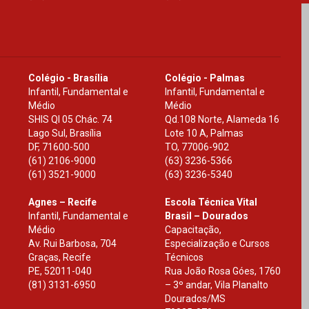
Colégio - Brasília
Colégio - Palmas
Infantil, Fundamental e
Infantil, Fundamental e
Médio
Médio
SHIS Ql 05 Chác. 74
Qd.108 Norte, Alameda 16
Lago Sul, Brasília
Lote 10 A, Palmas
DF
,
71600-500
TO
,
77006-902
(61) 2106-9000
(63) 3236-5366
(61) 3521-9000
(63) 3236-5340
Agnes – Recife
Escola Técnica Vital
Infantil, Fundamental e
Brasil – Dourados
Médio
Capacitação,
Av. Rui Barbosa, 704
Especialização e Cursos
Graças, Recife
Técnicos
PE
,
52011-040
Rua João Rosa Góes, 1760
(81) 3131-6950
– 3º andar, Vila Planalto
Dourados
/
MS