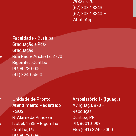
79825-070
(67) 3037-8343
(67) 3037-8340 –
WhatsApp
Faculdade - Curitiba
Graduação e Pós-
Graduação
 e
Rua Padre Anchieta, 2770
Bigorrilho, Curitiba
PR
,
80730-000
(41) 3240-5500
h
Unidade de Pronto
Ambulatório I - (Iguaçu)
Atendimento Pediátrico
Av. Iguaçu, 820 –
- SUS
Rebouças
R. Alameda Princesa
Curitiba, PR
o
Izabel, 1585 – Bigorrilho
PR
,
80010-903
Curitiba, PR
+55 (041) 3240-5000
PR
,
80730-080