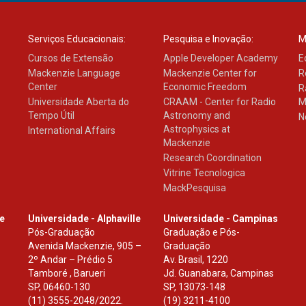
Serviços Educacionais:
Pesquisa e Inovação:
M
Cursos de Extensão
Apple Developer Academy
E
Mackenzie Language
Mackenzie Center for
R
Center
Economic Freedom
R
Universidade Aberta do
CRAAM - Center for Radio
M
Tempo Útil
Astronomy and
N
Astrophysics at
International Affairs
Mackenzie
Research Coordination
Vitrine Tecnologica
MackPesquisa
le
Universidade - Alphaville
Universidade - Campinas
Pós-Graduação
Graduação e Pós-
Avenida Mackenzie, 905 –
Graduação
2º Andar – Prédio 5
Av. Brasil, 1220
Tamboré , Barueri
Jd. Guanabara, Campinas
SP
,
06460-130
SP
,
13073-148
(11) 3555-2048/2022.
(19) 3211-4100