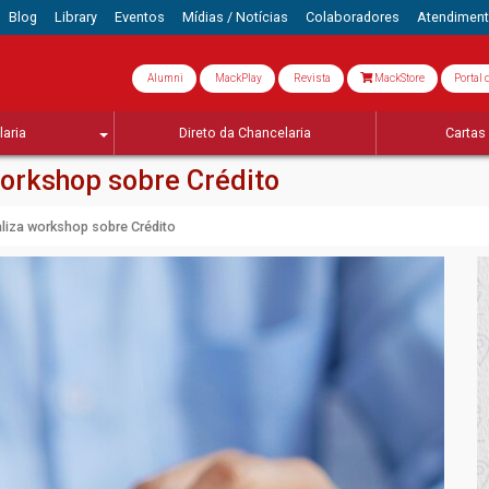
Blog
Library
Eventos
Mídias / Notícias
Colaboradores
Atendimen
Alumni
MackPlay
Revista
MackStore
Portal 
aria
Direto da Chancelaria
Cartas 
workshop sobre Crédito
aliza workshop sobre Crédito