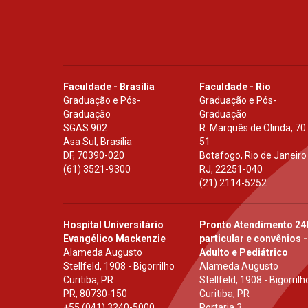
Faculdade - Brasília
Faculdade - Rio
Graduação e Pós-
Graduação e Pós-
Graduação
Graduação
SGAS 902
R. Marquês de Olinda, 70
Asa Sul, Brasília
51
DF
,
70390-020
Botafogo, Rio de Janeiro
(61) 3521-9300
RJ
,
22251-040
(21) 2114-5252
Hospital Universitário
Pronto Atendimento 24
Evangélico Mackenzie
particular e convênios -
Alameda Augusto
Adulto e Pediátrico
Stellfeld, 1908 - Bigorrilho
Alameda Augusto
Curitiba, PR
Stellfeld, 1908 - Bigorrilh
PR
,
80730-150
Curitiba, PR
+55 (041) 3240-5000
Portaria 3