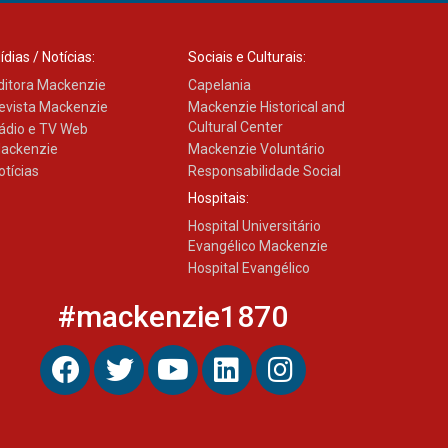
27.02.2026
ídias / Notícias:
Sociais e Culturais:
ditora Mackenzie
Capelania
Mackenzie recepciona
calouros do primeiro
evista Mackenzie
Mackenzie Historical and
semestre de 2026
Cultural Center
ádio e TV Web
06.02.2026
ackenzie
Mackenzie Voluntário
otícias
Responsabilidade Social
Hospitais:
Hospital Universitário
Evangélico Mackenzie
Hospital Evangélico
#mackenzie1870