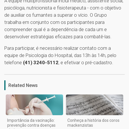
A equipe multiprofissional inclui médico, assistente social,
psicóloga, nutricionista e fisioterapeuta - com o objetivo
de auxiliar os fumantes a superar o vício. O Grupo
trabalha em conjunto com os participantes para
compreender qual é a dependência de cada um e
desenvolver estratégias eficazes para combatê-las.
Para participar, é necessário realizar contato com a
equipe de Psicologia do Hospital, das 13h às 14h, pelo
telefone
(41) 3240-5112
, e efetivar o pré-cadastro.
1
Related News
Importância da vacinação:
Conheça a história dos coros
prevenção contra doenças
mackenzistas