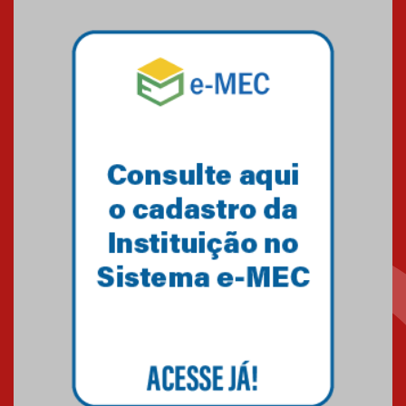
Mackenzie mobiliza campanha
solidária para apoiar famílias em
Minas Gerais
05.03.2026
Primeiro culto do ano ressalta o
agradecimento
27.02.2026
Mackenzie recepciona calouros
do primeiro semestre de 2026
06.02.2026