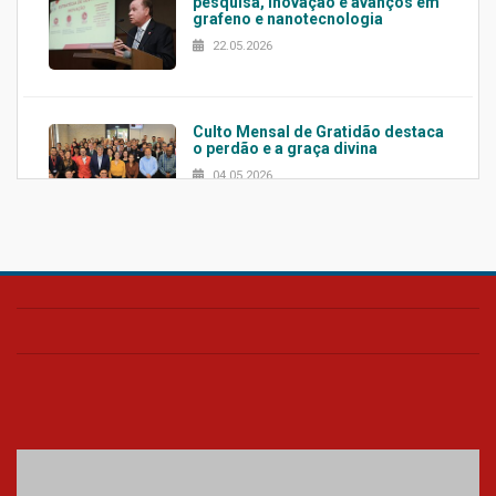
pesquisa, inovação e avanços em
grafeno e nanotecnologia
22.05.2026
Culto Mensal de Gratidão destaca
o perdão e a graça divina
04.05.2026
Confira como foi o culto mensal
de março
26.03.2026
Cerimônia do Jaleco marca
entrada de novos alunos de
Medicina em Alphaville
09.03.2026