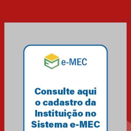
Cerimônia do Jaleco marca
entrada de novos alunos de
Medicina em Alphaville
09.03.2026
Mackenzie mobiliza campanha
solidária para apoiar famílias em
Minas Gerais
05.03.2026
Primeiro culto do ano ressalta o
agradecimento
27.02.2026