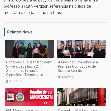
professora Ruth Verdzen, referência na crítica de
arquitetura e urbanismo no Brasil.
1
Related News
Conexões que Transformam:
Alunos da UPM vencem a
Universidade Inicia 21ª
Primeira Competição de
Semana de Iniciação
Dispute Boards
Científica e Tecnológica
27/08/2025
08/10/2025
FAU Mackenzie é destaque
O papel do Mackenzie na